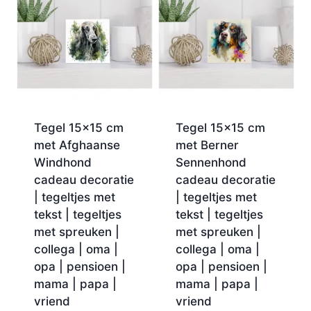
Tegel 15×15 cm
Tegel 15×15 cm
met Afghaanse
met Berner
Windhond
Sennenhond
cadeau decoratie
cadeau decoratie
| tegeltjes met
| tegeltjes met
tekst | tegeltjes
tekst | tegeltjes
met spreuken |
met spreuken |
collega | oma |
collega | oma |
opa | pensioen |
opa | pensioen |
mama | papa |
mama | papa |
vriend
vriend