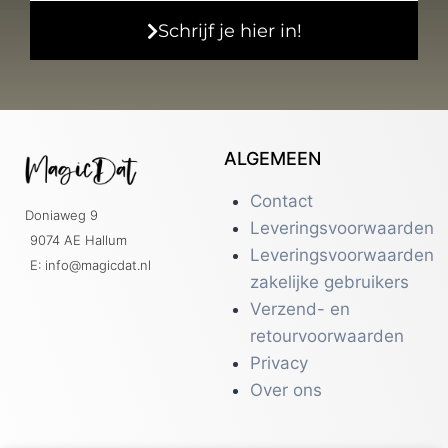
Schrijf je hier in!
ALGEMEEN
Contact
Doniaweg 9
Leveringsvoorwaarden
9074 AE Hallum
Leveringsvoorwaarden
E: info@magicdat.nl
zakelijke gebruikers
Verzend- en
retourvoorwaarden
Privacy
Over ons