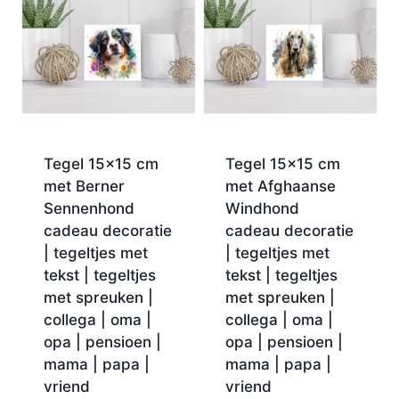
Tegel 15×15 cm
Tegel 15×15 cm
met Berner
met Afghaanse
Sennenhond
Windhond
cadeau decoratie
cadeau decoratie
| tegeltjes met
| tegeltjes met
tekst | tegeltjes
tekst | tegeltjes
met spreuken |
met spreuken |
collega | oma |
collega | oma |
opa | pensioen |
opa | pensioen |
mama | papa |
mama | papa |
vriend
vriend