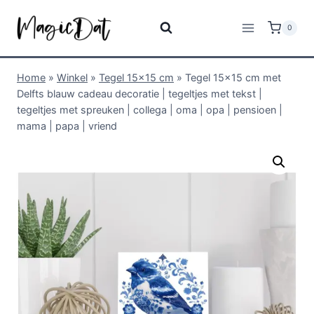
0
Home
»
Winkel
»
Tegel 15x15 cm
»
Tegel 15×15 cm met
Delfts blauw cadeau decoratie | tegeltjes met tekst |
tegeltjes met spreuken | collega | oma | opa | pensioen |
mama | papa | vriend