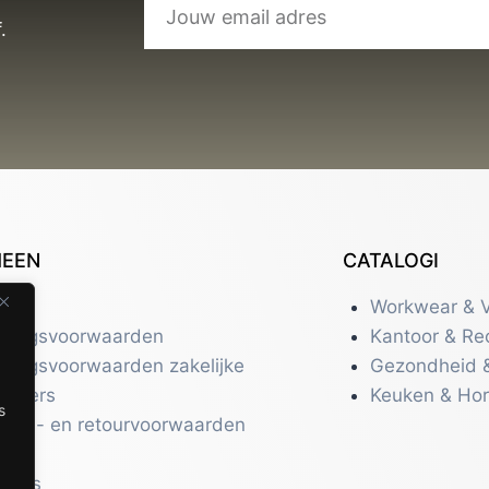
.
MEEN
CATALOGI
tact
Workwear & V
eringsvoorwaarden
Kantoor & Re
eringsvoorwaarden zakelijke
Gezondheid 
uikers
Keuken & Ho
s
zend- en retourvoorwaarden
acy
r ons