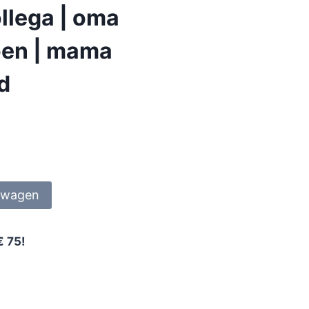
llega | oma
ioen | mama
nd
lwagen
€ 75!