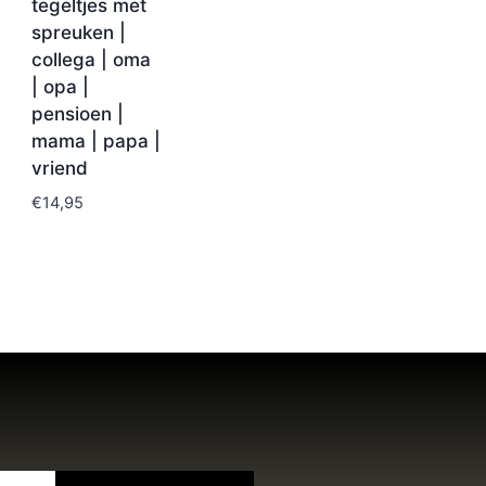
tegeltjes met
spreuken |
collega | oma
| opa |
pensioen |
mama | papa |
vriend
€
14,95