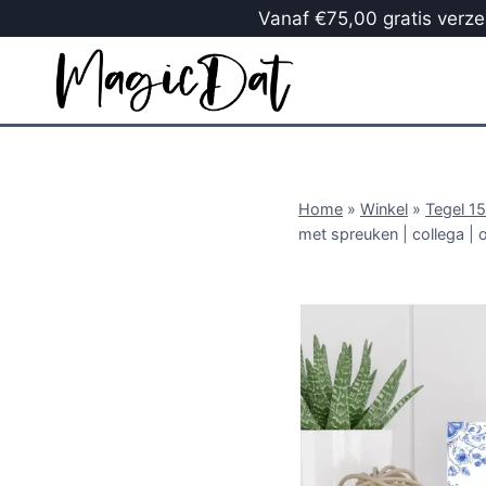
Vanaf €75,00 gratis verzen
Home
»
Winkel
»
Tegel 1
met spreuken | collega | 