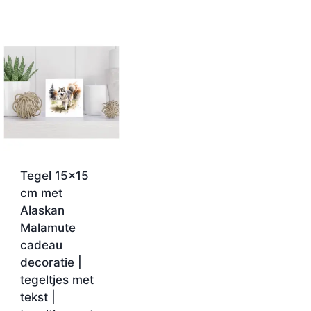
Tegel 15×15
cm met
Alaskan
Malamute
cadeau
decoratie |
tegeltjes met
tekst |