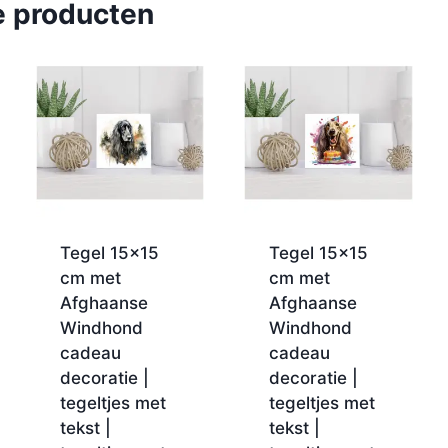
e producten
Tegel 15×15
Tegel 15×15
cm met
cm met
Afghaanse
Afghaanse
Windhond
Windhond
cadeau
cadeau
decoratie |
decoratie |
tegeltjes met
tegeltjes met
tekst |
tekst |