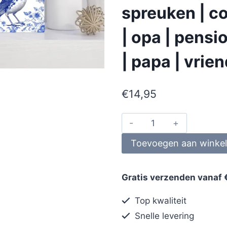
spreuken | co
| opa | pens
| papa | vrie
€
14,95
Toevoegen aan winke
Gratis verzenden vanaf 
Top kwaliteit
Snelle levering