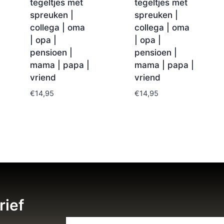
tegeltjes met
tegeltjes met
spreuken |
spreuken |
collega | oma
collega | oma
| opa |
| opa |
pensioen |
pensioen |
mama | papa |
mama | papa |
vriend
vriend
€
14,95
€
14,95
rief