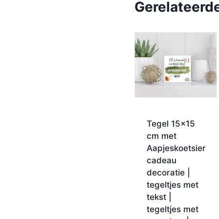
Gerelateerd
Tegel 15×15
cm met
Aapjeskoetsier
cadeau
decoratie |
tegeltjes met
tekst |
tegeltjes met