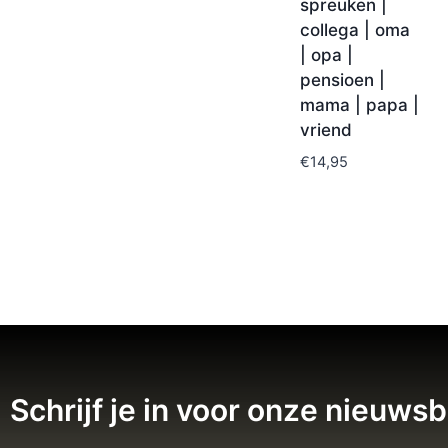
spreuken |
collega | oma
| opa |
pensioen |
mama | papa |
vriend
€
14,95
Schrijf je in voor onze nieuwsb