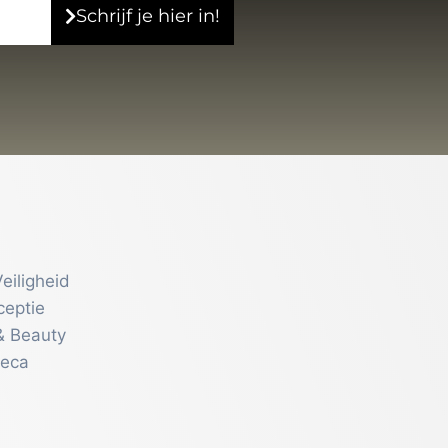
Schrijf je hier in!
eiligheid
ceptie
& Beauty
reca