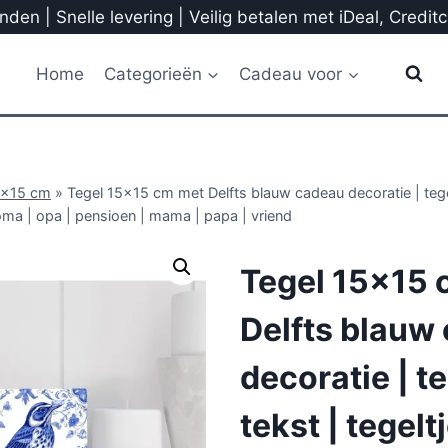
den | Snelle levering | Veilig betalen met iDeal, Credit
Home
Categorieën
Cadeau voor
5x15 cm
»
Tegel 15×15 cm met Delfts blauw cadeau decoratie | tegel
oma | opa | pensioen | mama | papa | vriend
Tegel 15×15 
Delfts blauw
decoratie | t
tekst | tegelt