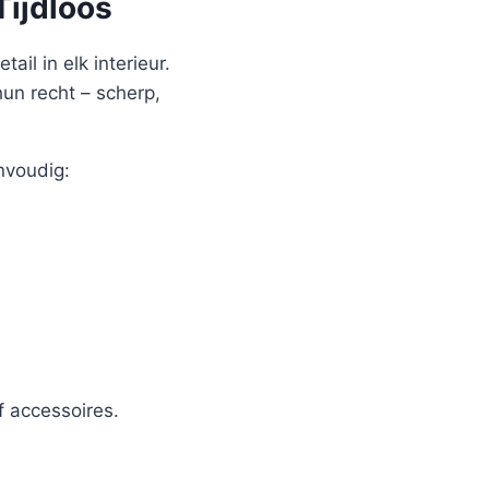
Tijdloos
ail in elk interieur.
hun recht – scherp,
nvoudig:
 accessoires.