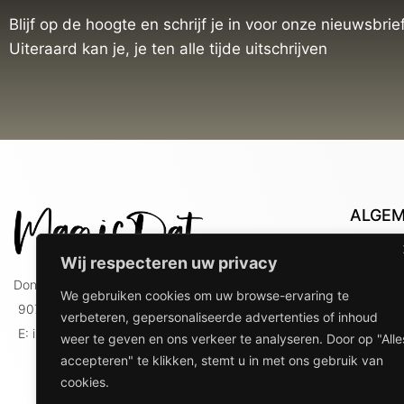
Blijf op de hoogte en schrijf je in voor onze nieuwsbrief
Uiteraard kan je, je ten alle tijde uitschrijven
ALGE
Con
Wij respecteren uw privacy
Lev
Doniaweg 9
We gebruiken cookies om uw browse-ervaring te
Lev
9074 AE Hallum
verbeteren, gepersonaliseerde advertenties of inhoud
gebr
E: info@magicdat.nl
weer te geven en ons verkeer te analyseren. Door op "Alle
Ver
accepteren" te klikken, stemt u in met ons gebruik van
Priv
cookies.
Ove