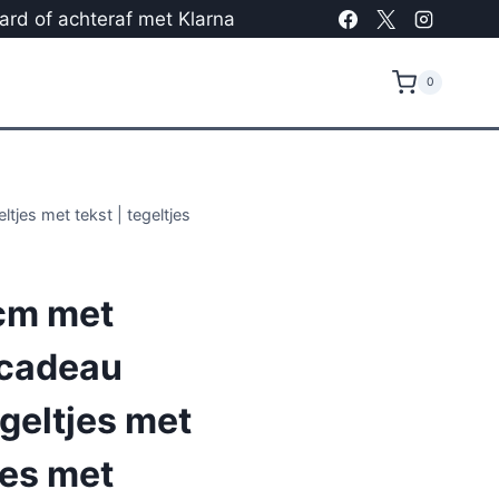
card of achteraf met Klarna
0
tjes met tekst | tegeltjes
cm met
 cadeau
egeltjes met
jes met