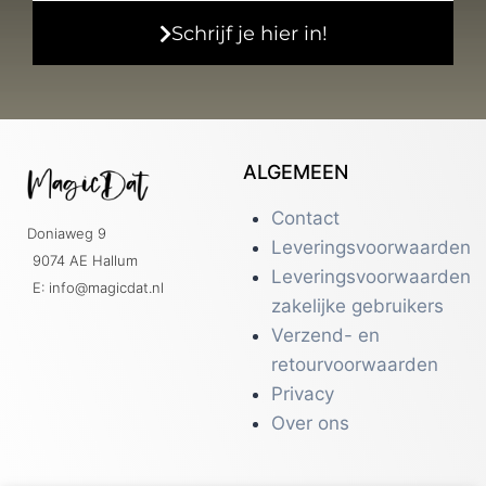
Schrijf je hier in!
ALGEMEEN
Contact
Doniaweg 9
Leveringsvoorwaarden
9074 AE Hallum
Leveringsvoorwaarden
E: info@magicdat.nl
zakelijke gebruikers
Verzend- en
retourvoorwaarden
Privacy
Over ons