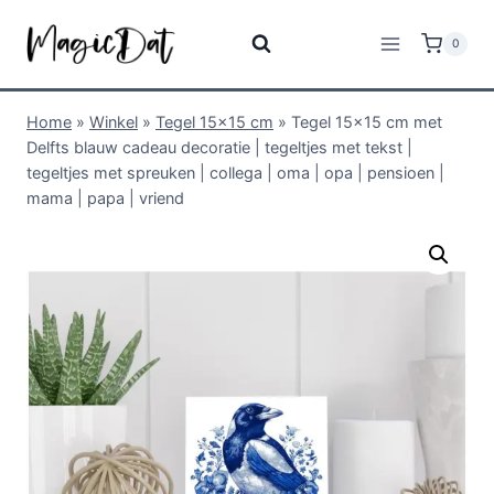
0
Home
»
Winkel
»
Tegel 15x15 cm
»
Tegel 15×15 cm met
Delfts blauw cadeau decoratie | tegeltjes met tekst |
tegeltjes met spreuken | collega | oma | opa | pensioen |
mama | papa | vriend