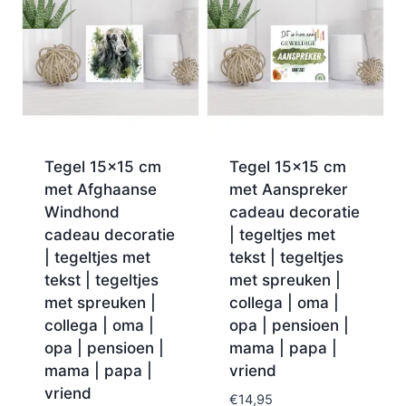
Tegel 15×15 cm
Tegel 15×15 cm
met Afghaanse
met Aanspreker
Windhond
cadeau decoratie
cadeau decoratie
| tegeltjes met
| tegeltjes met
tekst | tegeltjes
tekst | tegeltjes
met spreuken |
met spreuken |
collega | oma |
collega | oma |
opa | pensioen |
opa | pensioen |
mama | papa |
mama | papa |
vriend
vriend
€
14,95