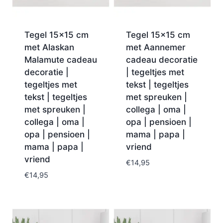
Tegel 15×15 cm
Tegel 15×15 cm
met Alaskan
met Aannemer
Malamute cadeau
cadeau decoratie
decoratie |
| tegeltjes met
tegeltjes met
tekst | tegeltjes
tekst | tegeltjes
met spreuken |
met spreuken |
collega | oma |
collega | oma |
opa | pensioen |
opa | pensioen |
mama | papa |
mama | papa |
vriend
vriend
€
14,95
€
14,95