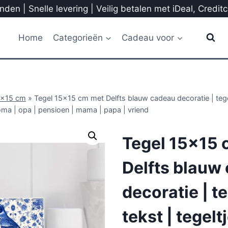
den | Snelle levering | Veilig betalen met iDeal, Credit
Home
Categorieën
Cadeau voor
5x15 cm
»
Tegel 15×15 cm met Delfts blauw cadeau decoratie | tegel
oma | opa | pensioen | mama | papa | vriend
Tegel 15×15 
Delfts blauw
decoratie | t
tekst | tegelt