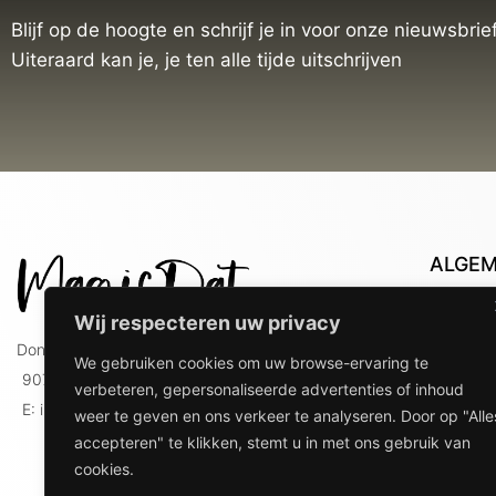
Blijf op de hoogte en schrijf je in voor onze nieuwsbrief
Uiteraard kan je, je ten alle tijde uitschrijven
ALGE
Con
Wij respecteren uw privacy
Lev
Doniaweg 9
We gebruiken cookies om uw browse-ervaring te
Lev
9074 AE Hallum
verbeteren, gepersonaliseerde advertenties of inhoud
gebr
E: info@magicdat.nl
weer te geven en ons verkeer te analyseren. Door op "Alle
Ver
accepteren" te klikken, stemt u in met ons gebruik van
Priv
cookies.
Ove