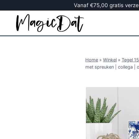
Vanaf €75,00 gratis verzen
Home
»
Winkel
»
Tegel 1
met spreuken | collega | 