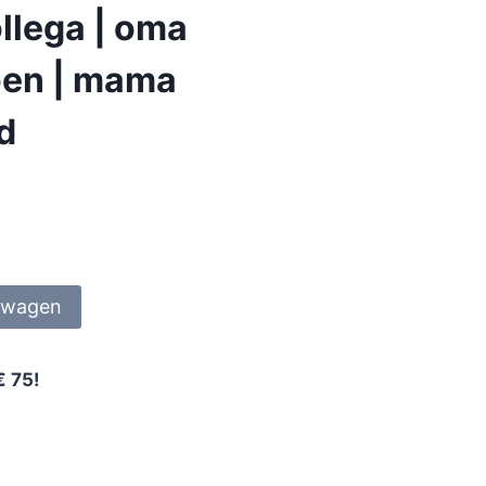
llega | oma
ioen | mama
nd
lwagen
€ 75!