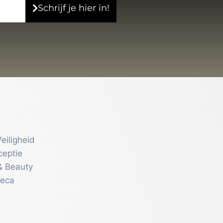
Schrijf je hier in!
eiligheid
ceptie
& Beauty
reca