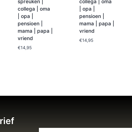
spreuken |
collega | oma
collega | oma
| opa |
| opa |
pensioen |
pensioen |
mama | papa |
mama | papa |
vriend
vriend
€
14,95
€
14,95
rief