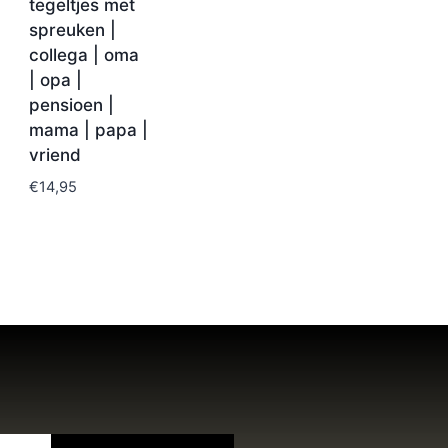
tegeltjes met
spreuken |
collega | oma
| opa |
pensioen |
mama | papa |
vriend
€
14,95