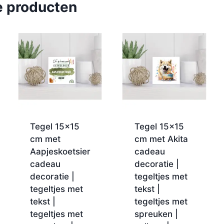
e producten
Tegel 15×15
Tegel 15×15
cm met
cm met Akita
Aapjeskoetsier
cadeau
cadeau
decoratie |
decoratie |
tegeltjes met
tegeltjes met
tekst |
tekst |
tegeltjes met
tegeltjes met
spreuken |