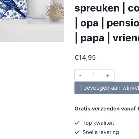
spreuken | co
| opa | pens
| papa | vrie
€
14,95
Toevoegen aan winke
Gratis verzenden vanaf 
Top kwaliteit
Snelle levering