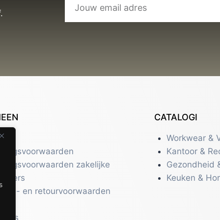
.
MEEN
CATALOGI
tact
Workwear & V
eringsvoorwaarden
Kantoor & Re
eringsvoorwaarden zakelijke
Gezondheid 
uikers
Keuken & Ho
s
zend- en retourvoorwaarden
acy
r ons