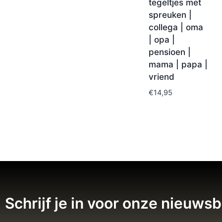
tegeltjes met
spreuken |
collega | oma
| opa |
pensioen |
mama | papa |
vriend
€
14,95
Schrijf je in voor onze nieuwsb