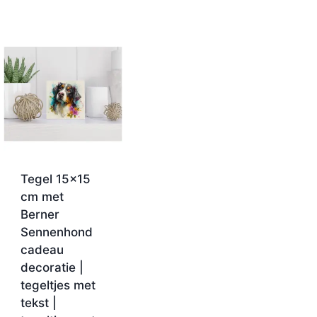
Tegel 15×15
cm met
Berner
Sennenhond
cadeau
decoratie |
tegeltjes met
tekst |