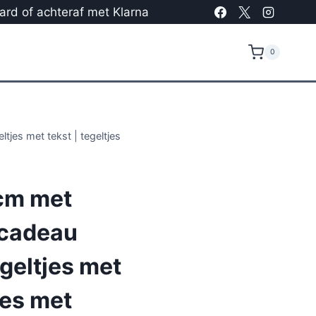
card of achteraf met Klarna
0
tjes met tekst | tegeltjes
cm met
 cadeau
egeltjes met
jes met