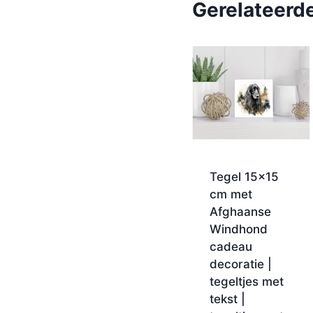
Gerelateerd
Tegel 15×15
cm met
Afghaanse
Windhond
cadeau
decoratie |
tegeltjes met
tekst |