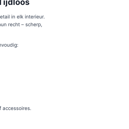
Tijdloos
ail in elk interieur.
hun recht – scherp,
nvoudig:
 accessoires.