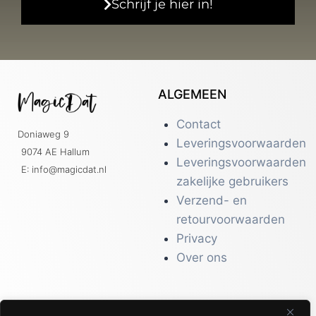
Schrijf je hier in!
ALGEMEEN
Contact
Doniaweg 9
Leveringsvoorwaarden
9074 AE Hallum
Leveringsvoorwaarden
E: info@magicdat.nl
zakelijke gebruikers
Verzend- en
retourvoorwaarden
Privacy
Over ons