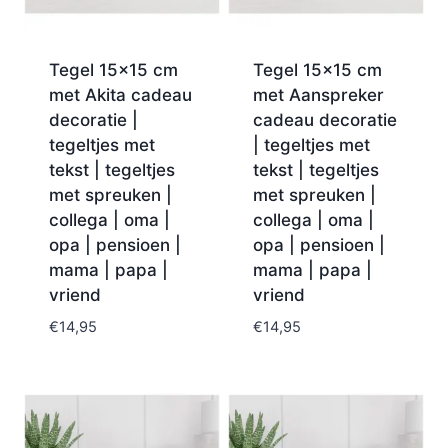
Tegel 15×15 cm
Tegel 15×15 cm
met Akita cadeau
met Aanspreker
decoratie |
cadeau decoratie
tegeltjes met
| tegeltjes met
tekst | tegeltjes
tekst | tegeltjes
met spreuken |
met spreuken |
collega | oma |
collega | oma |
opa | pensioen |
opa | pensioen |
mama | papa |
mama | papa |
vriend
vriend
€
14,95
€
14,95