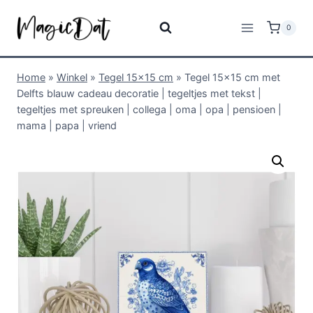
0
Home
»
Winkel
»
Tegel 15x15 cm
»
Tegel 15×15 cm met
Delfts blauw cadeau decoratie | tegeltjes met tekst |
tegeltjes met spreuken | collega | oma | opa | pensioen |
mama | papa | vriend