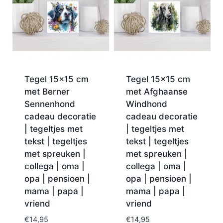
Tegel 15×15 cm
Tegel 15×15 cm
met Berner
met Afghaanse
Sennenhond
Windhond
cadeau decoratie
cadeau decoratie
| tegeltjes met
| tegeltjes met
tekst | tegeltjes
tekst | tegeltjes
met spreuken |
met spreuken |
collega | oma |
collega | oma |
opa | pensioen |
opa | pensioen |
mama | papa |
mama | papa |
vriend
vriend
€
14,95
€
14,95