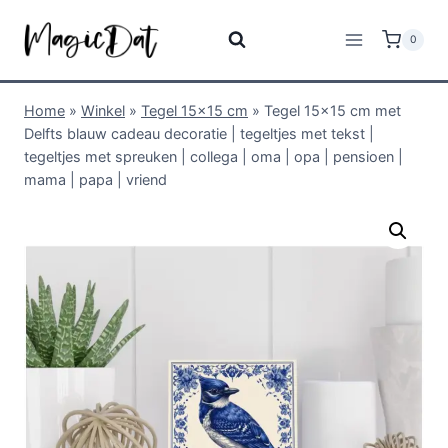
0
Home
»
Winkel
»
Tegel 15x15 cm
»
Tegel 15×15 cm met
Delfts blauw cadeau decoratie | tegeltjes met tekst |
tegeltjes met spreuken | collega | oma | opa | pensioen |
mama | papa | vriend