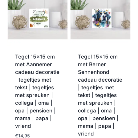
Tegel 15×15 cm
Tegel 15×15 cm
met Aannemer
met Berner
cadeau decoratie
Sennenhond
| tegeltjes met
cadeau decoratie
tekst | tegeltjes
| tegeltjes met
met spreuken |
tekst | tegeltjes
collega | oma |
met spreuken |
opa | pensioen |
collega | oma |
mama | papa |
opa | pensioen |
vriend
mama | papa |
vriend
€
14,95