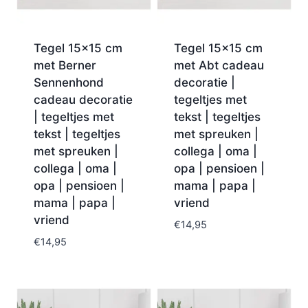
Tegel 15×15 cm
Tegel 15×15 cm
met Berner
met Abt cadeau
Sennenhond
decoratie |
cadeau decoratie
tegeltjes met
| tegeltjes met
tekst | tegeltjes
tekst | tegeltjes
met spreuken |
met spreuken |
collega | oma |
collega | oma |
opa | pensioen |
opa | pensioen |
mama | papa |
mama | papa |
vriend
vriend
€
14,95
€
14,95