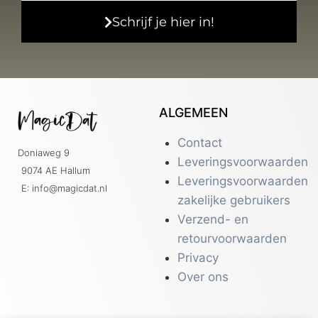
Schrijf je hier in!
ALGEMEEN
Contact
Doniaweg 9
Leveringsvoorwaarden
9074 AE Hallum
Leveringsvoorwaarden
E: info@magicdat.nl
zakelijke gebruikers
Verzend- en
retourvoorwaarden
Privacy
Over ons