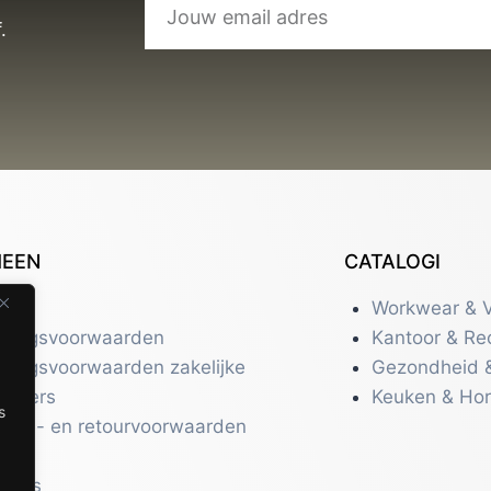
.
MEEN
CATALOGI
tact
Workwear & V
eringsvoorwaarden
Kantoor & Re
eringsvoorwaarden zakelijke
Gezondheid 
uikers
Keuken & Ho
s
zend- en retourvoorwaarden
acy
r ons