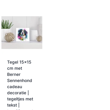
Tegel 15×15
cm met
Berner
Sennenhond
cadeau
decoratie |
tegeltjes met
tekst |