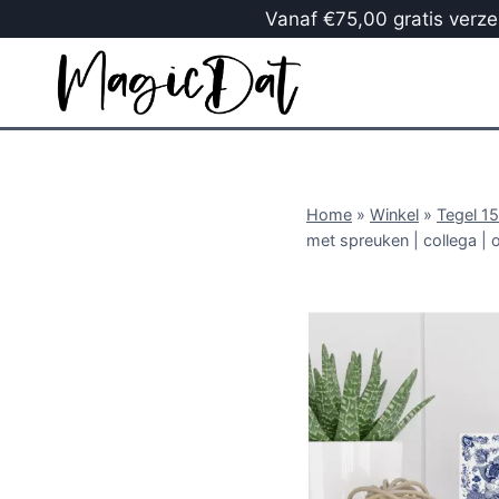
Vanaf €75,00 gratis verzen
Home
»
Winkel
»
Tegel 1
met spreuken | collega | 