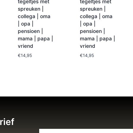
tegeltjes met
tegeltjes met
spreuken |
spreuken |
collega | oma
collega | oma
| opa |
| opa |
pensioen |
pensioen |
mama | papa |
mama | papa |
vriend
vriend
€
14,95
€
14,95
rief