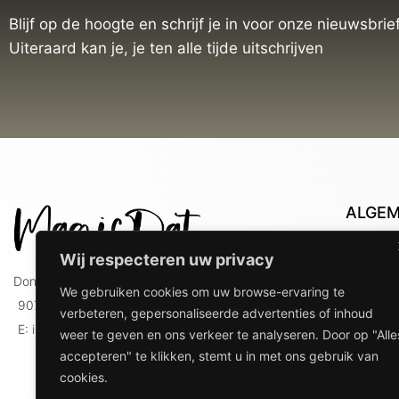
Blijf op de hoogte en schrijf je in voor onze nieuwsbrief
Uiteraard kan je, je ten alle tijde uitschrijven
ALGE
Con
Wij respecteren uw privacy
Lev
Doniaweg 9
We gebruiken cookies om uw browse-ervaring te
Lev
9074 AE Hallum
verbeteren, gepersonaliseerde advertenties of inhoud
gebr
E: info@magicdat.nl
weer te geven en ons verkeer te analyseren. Door op "Alle
Ver
accepteren" te klikken, stemt u in met ons gebruik van
Priv
cookies.
Ove