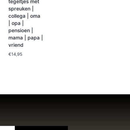
tegeltjes met
spreuken |
collega | oma
| opa |
pensioen |
mama | papa |
vriend
€
14,95