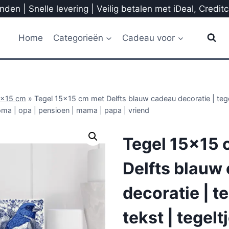
den | Snelle levering | Veilig betalen met iDeal, Credit
Home
Categorieën
Cadeau voor
5x15 cm
»
Tegel 15×15 cm met Delfts blauw cadeau decoratie | tegel
oma | opa | pensioen | mama | papa | vriend
Tegel 15×15 
Delfts blauw
decoratie | t
tekst | tegelt