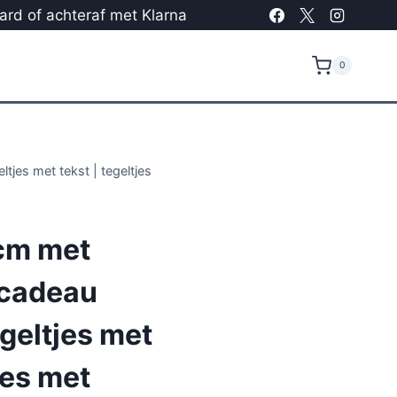
card of achteraf met Klarna
0
tjes met tekst | tegeltjes
cm met
 cadeau
egeltjes met
jes met