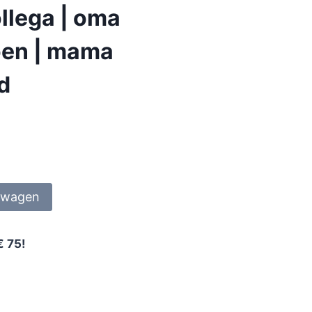
llega | oma
ioen | mama
nd
lwagen
€ 75!