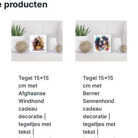
e producten
Tegel 15×15
Tegel 15×15
cm met
cm met
Afghaanse
Berner
Windhond
Sennenhond
cadeau
cadeau
decoratie |
decoratie |
tegeltjes met
tegeltjes met
tekst |
tekst |