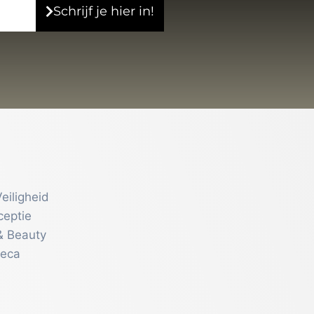
Schrijf je hier in!
eiligheid
ceptie
& Beauty
reca