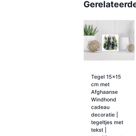
Gerelateerd
Tegel 15×15
cm met
Afghaanse
Windhond
cadeau
decoratie |
tegeltjes met
tekst |