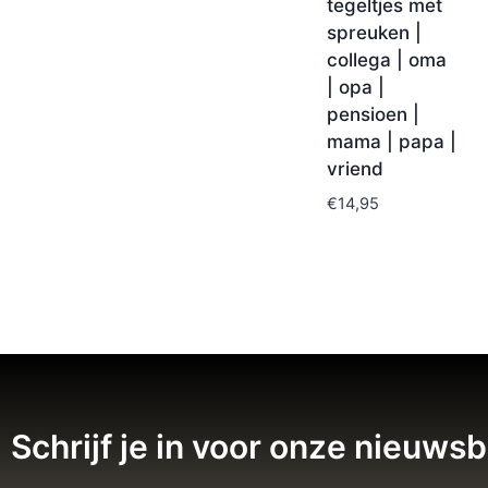
tegeltjes met
spreuken |
collega | oma
| opa |
pensioen |
mama | papa |
vriend
€
14,95
Schrijf je in voor onze nieuwsb