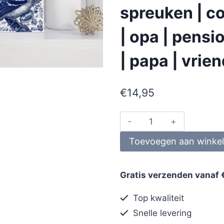
spreuken | co
| opa | pens
| papa | vrie
€
14,95
Toevoegen aan winke
Gratis verzenden vanaf 
Top kwaliteit
Snelle levering