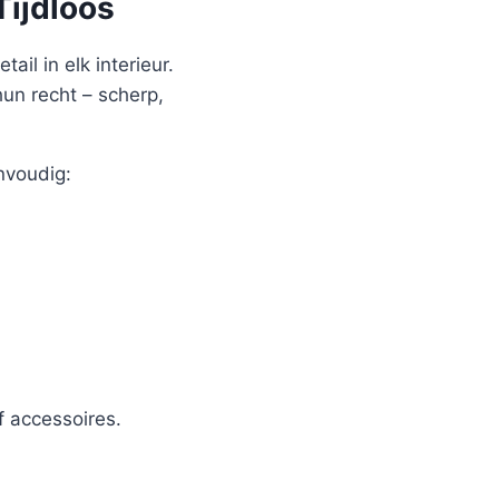
Tijdloos
ail in elk interieur.
hun recht – scherp,
nvoudig:
 accessoires.