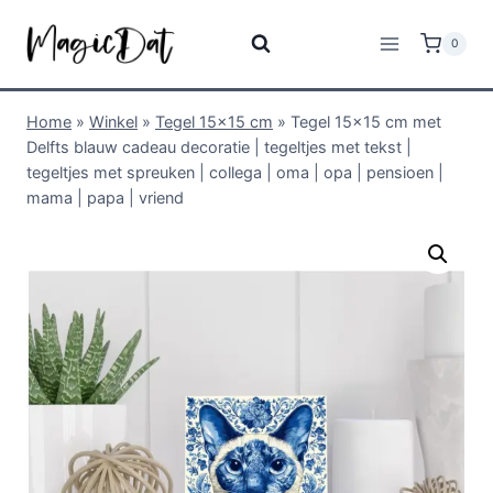
0
Home
»
Winkel
»
Tegel 15x15 cm
»
Tegel 15×15 cm met
Delfts blauw cadeau decoratie | tegeltjes met tekst |
tegeltjes met spreuken | collega | oma | opa | pensioen |
mama | papa | vriend