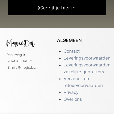
Schrijf je hier in!
ALGEMEEN
Contact
Doniaweg 9
Leveringsvoorwaarden
9074 AE Hallum
Leveringsvoorwaarden
E: info@magicdat.nl
zakelijke gebruikers
Verzend- en
retourvoorwaarden
Privacy
Over ons