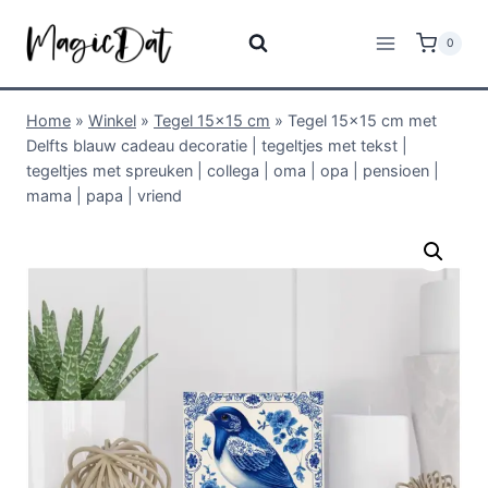
0
Home
»
Winkel
»
Tegel 15x15 cm
»
Tegel 15×15 cm met
Delfts blauw cadeau decoratie | tegeltjes met tekst |
tegeltjes met spreuken | collega | oma | opa | pensioen |
mama | papa | vriend