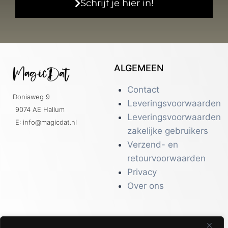
Schrijf je hier in!
ALGEMEEN
Contact
Doniaweg 9
Leveringsvoorwaarden
9074 AE Hallum
Leveringsvoorwaarden
E: info@magicdat.nl
zakelijke gebruikers
Verzend- en
retourvoorwaarden
Privacy
Over ons