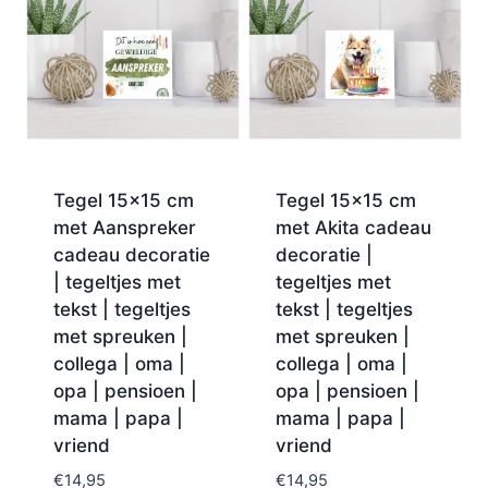
Tegel 15×15 cm
Tegel 15×15 cm
met Aanspreker
met Akita cadeau
cadeau decoratie
decoratie |
| tegeltjes met
tegeltjes met
tekst | tegeltjes
tekst | tegeltjes
met spreuken |
met spreuken |
collega | oma |
collega | oma |
opa | pensioen |
opa | pensioen |
mama | papa |
mama | papa |
vriend
vriend
€
14,95
€
14,95