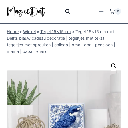
0
Home
»
Winkel
»
Tegel 15x15 cm
»
Tegel 15×15 cm met
Delfts blauw cadeau decoratie | tegeltjes met tekst |
tegeltjes met spreuken | collega | oma | opa | pensioen |
mama | papa | vriend