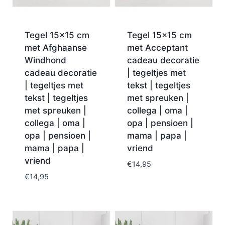
Tegel 15×15 cm
Tegel 15×15 cm
met Afghaanse
met Acceptant
Windhond
cadeau decoratie
cadeau decoratie
| tegeltjes met
| tegeltjes met
tekst | tegeltjes
tekst | tegeltjes
met spreuken |
met spreuken |
collega | oma |
collega | oma |
opa | pensioen |
opa | pensioen |
mama | papa |
mama | papa |
vriend
vriend
€
14,95
€
14,95