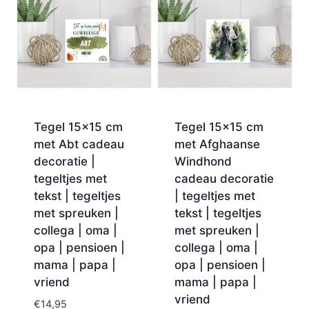
Tegel 15×15 cm
Tegel 15×15 cm
met Abt cadeau
met Afghaanse
decoratie |
Windhond
tegeltjes met
cadeau decoratie
tekst | tegeltjes
| tegeltjes met
met spreuken |
tekst | tegeltjes
collega | oma |
met spreuken |
opa | pensioen |
collega | oma |
mama | papa |
opa | pensioen |
vriend
mama | papa |
vriend
€
14,95