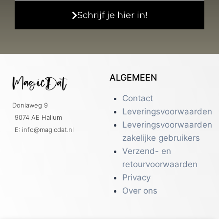
Schrijf je hier in!
ALGEMEEN
Contact
Doniaweg 9
Leveringsvoorwaarden
9074 AE Hallum
Leveringsvoorwaarden
E: info@magicdat.nl
zakelijke gebruikers
Verzend- en
retourvoorwaarden
Privacy
Over ons