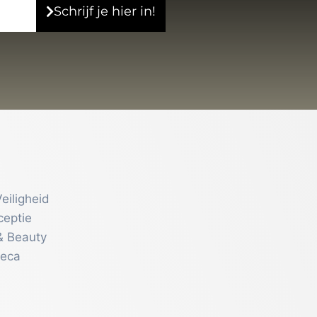
Schrijf je hier in!
eiligheid
ceptie
& Beauty
reca