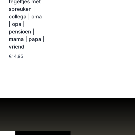
tegeltjes met
spreuken |
collega | oma
| opa |
pensioen |
mama | papa |
vriend
€
14,95