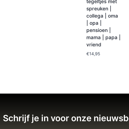
tegeltjes met
spreuken |
collega | oma
| opa |
pensioen |
mama | papa |
vriend
€
14,95
Schrijf je in voor onze nieuwsb