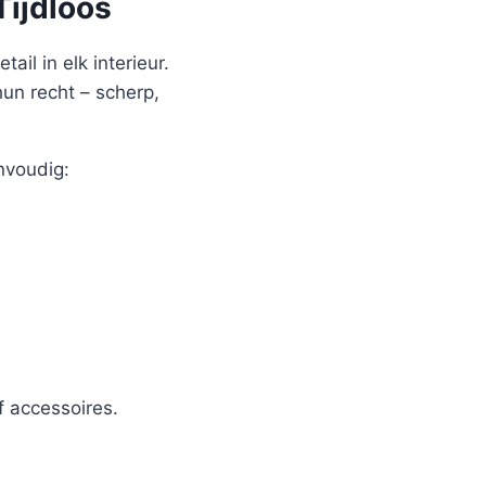
Tijdloos
ail in elk interieur.
hun recht – scherp,
nvoudig:
 accessoires.