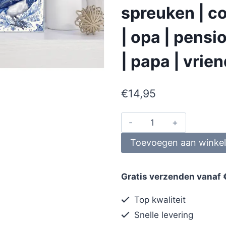
spreuken | co
| opa | pens
| papa | vrie
€
14,95
Toevoegen aan winke
Gratis verzenden vanaf 
Top kwaliteit
Snelle levering