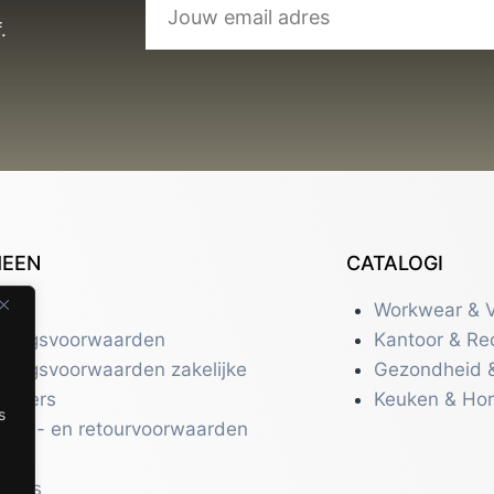
.
MEEN
CATALOGI
tact
Workwear & V
eringsvoorwaarden
Kantoor & Re
eringsvoorwaarden zakelijke
Gezondheid 
uikers
Keuken & Ho
s
zend- en retourvoorwaarden
acy
r ons