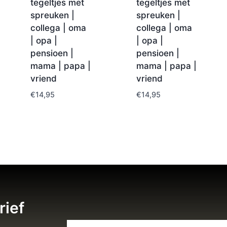
tegeltjes met
tegeltjes met
spreuken |
spreuken |
collega | oma
collega | oma
| opa |
| opa |
pensioen |
pensioen |
mama | papa |
mama | papa |
vriend
vriend
€
14,95
€
14,95
rief