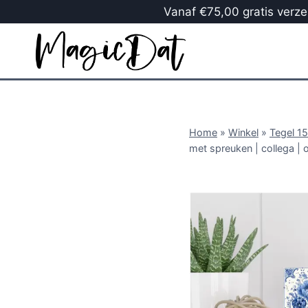
Vanaf €75,00 gratis verzen
Home
»
Winkel
»
Tegel 1
met spreuken | collega | 