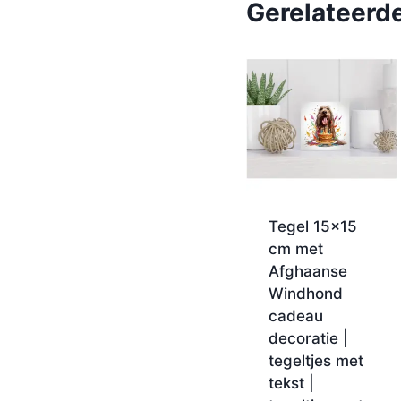
Gerelateerd
Tegel 15×15
cm met
Afghaanse
Windhond
cadeau
decoratie |
tegeltjes met
tekst |