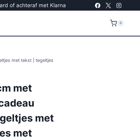
card of achteraf met Klarna
0
tjes met tekst | tegeltjes
cm met
 cadeau
egeltjes met
jes met