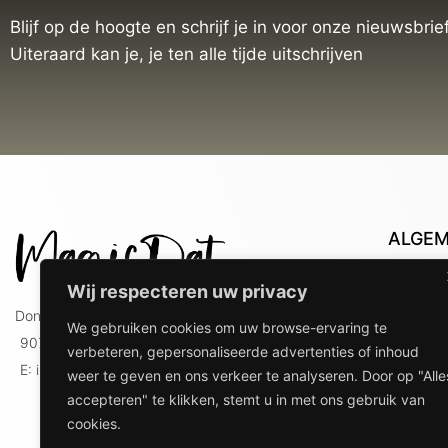
Blijf op de hoogte en schrijf je in voor onze nieuwsbrief
Uiteraard kan je, je ten alle tijde uitschrijven
ALGE
Con
Wij respecteren uw privacy
Lev
Doniaweg 9
We gebruiken cookies om uw browse-ervaring te
Lev
9074 AE Hallum
verbeteren, gepersonaliseerde advertenties of inhoud
gebr
E: info@magicdat.nl
weer te geven en ons verkeer te analyseren. Door op "Alle
Ver
accepteren" te klikken, stemt u in met ons gebruik van
Priv
cookies.
Ove