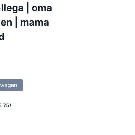
llega | oma
ioen | mama
nd
lwagen
€ 75!