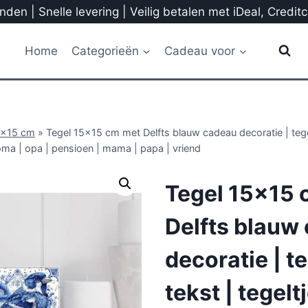
den | Snelle levering | Veilig betalen met iDeal, Credit
Home
Categorieën
Cadeau voor
5x15 cm
»
Tegel 15×15 cm met Delfts blauw cadeau decoratie | tegel
oma | opa | pensioen | mama | papa | vriend
Tegel 15×15 
Delfts blauw
decoratie | t
tekst | tegelt