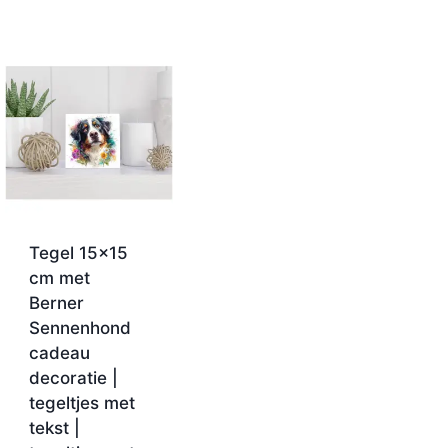
Tegel 15×15
cm met
Berner
Sennenhond
cadeau
decoratie |
tegeltjes met
tekst |