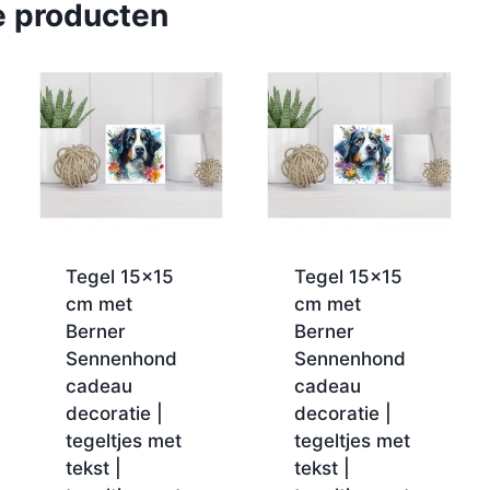
e producten
Tegel 15×15
Tegel 15×15
cm met
cm met
Berner
Berner
Sennenhond
Sennenhond
cadeau
cadeau
decoratie |
decoratie |
tegeltjes met
tegeltjes met
tekst |
tekst |