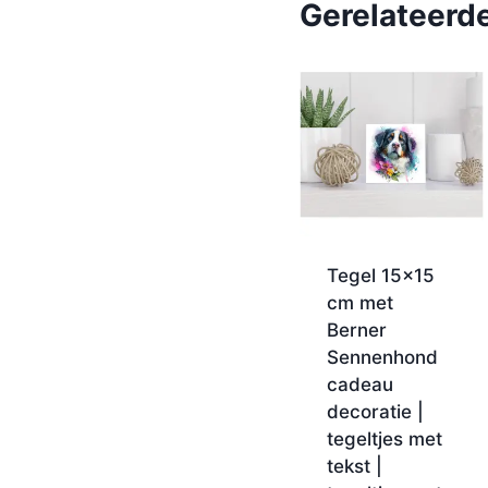
Gerelateerd
Tegel 15×15
cm met
Berner
Sennenhond
cadeau
decoratie |
tegeltjes met
tekst |