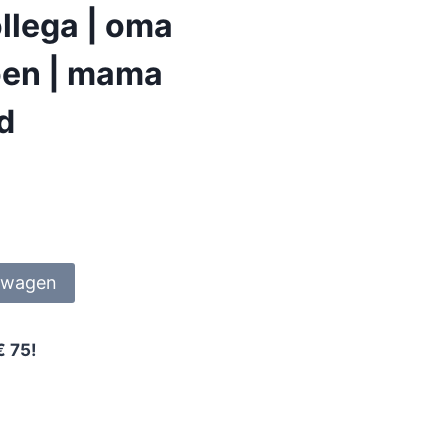
llega | oma
ioen | mama
nd
lwagen
€ 75!