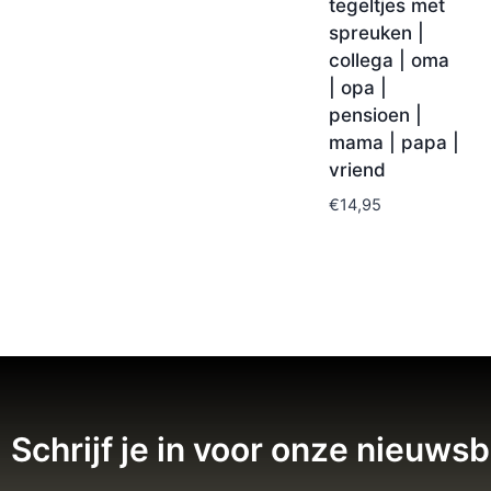
tegeltjes met
spreuken |
collega | oma
| opa |
pensioen |
mama | papa |
vriend
€
14,95
Schrijf je in voor onze nieuwsb