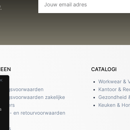
.
MEEN
CATALOGI
tact
Workwear & V
eringsvoorwaarden
Kantoor & Re
eringsvoorwaarden zakelijke
Gezondheid 
uikers
Keuken & Ho
s
zend- en retourvoorwaarden
acy
r ons