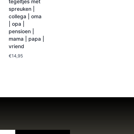
tegeltjes met
spreuken |
collega | oma
| opa |
pensioen |
mama | papa |
vriend
€
14,95