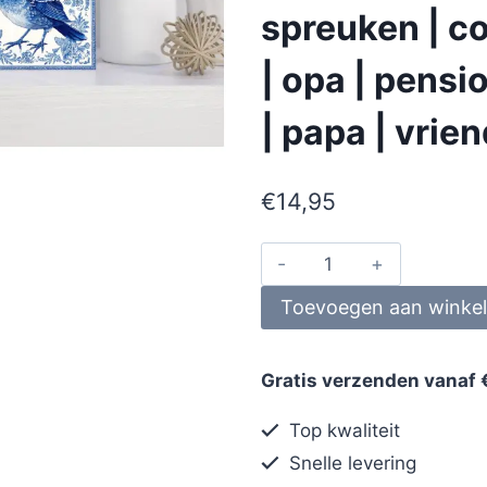
spreuken | co
| opa | pens
| papa | vrie
€
14,95
Toevoegen aan winke
Gratis verzenden vanaf 
Top kwaliteit
Snelle levering