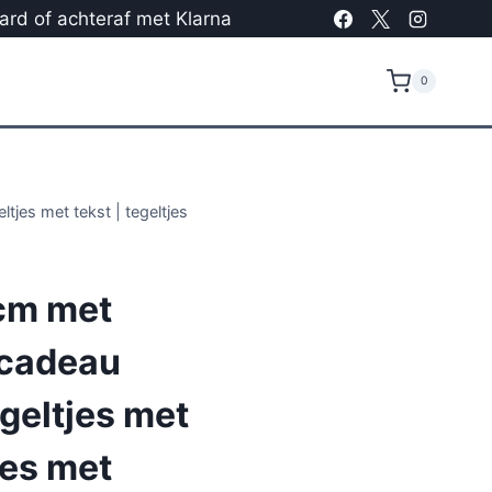
card of achteraf met Klarna
0
tjes met tekst | tegeltjes
cm met
 cadeau
egeltjes met
jes met