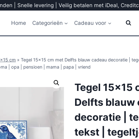
den | Snelle levering | Veilig betalen met iDeal, Credit
Home
Categorieën
Cadeau voor
5x15 cm
»
Tegel 15×15 cm met Delfts blauw cadeau decoratie | tegel
oma | opa | pensioen | mama | papa | vriend
Tegel 15×15 
Delfts blauw
decoratie | t
tekst | tegelt