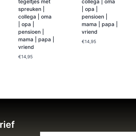
tegeltjes met
collega | oma
spreuken |
| opa |
collega | oma
pensioen |
| opa |
mama | papa |
pensioen |
vriend
mama | papa |
€
14,95
vriend
€
14,95
rief