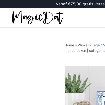
Vanaf €75,00 gratis verzen
Home
»
Winkel
»
Tegel 1
met spreuken | collega | 