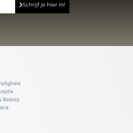
Schrijf je hier in!
eiligheid
ceptie
& Beauty
reca