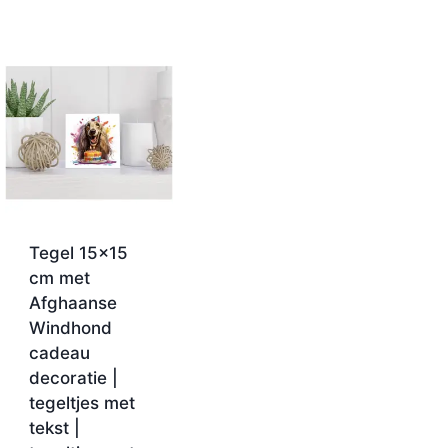
Tegel 15×15
cm met
Afghaanse
Windhond
cadeau
decoratie |
tegeltjes met
tekst |