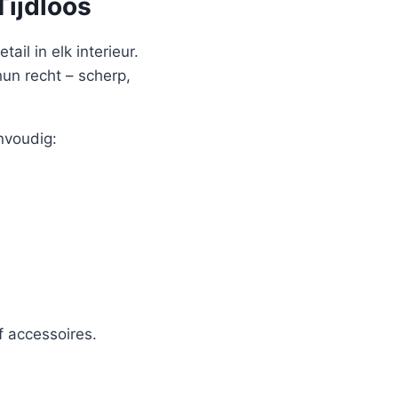
Tijdloos
ail in elk interieur.
hun recht – scherp,
nvoudig:
 accessoires.