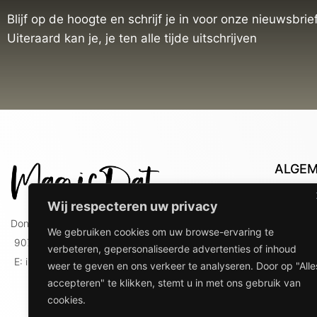
Blijf op de hoogte en schrijf je in voor onze nieuwsbrief
Uiteraard kan je, je ten alle tijde uitschrijven
ALGE
Con
Wij respecteren uw privacy
Lev
Doniaweg 9
We gebruiken cookies om uw browse-ervaring te
Lev
9074 AE Hallum
verbeteren, gepersonaliseerde advertenties of inhoud
gebr
E: info@magicdat.nl
weer te geven en ons verkeer te analyseren. Door op "Alle
Ver
accepteren" te klikken, stemt u in met ons gebruik van
Priv
cookies.
Ove