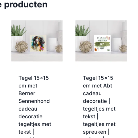
e producten
Tegel 15×15
Tegel 15×15
cm met
cm met Abt
Berner
cadeau
Sennenhond
decoratie |
cadeau
tegeltjes met
decoratie |
tekst |
tegeltjes met
tegeltjes met
tekst |
spreuken |