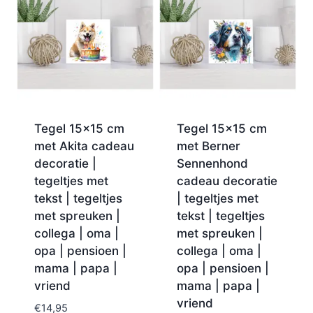
Tegel 15×15 cm
Tegel 15×15 cm
met Akita cadeau
met Berner
decoratie |
Sennenhond
tegeltjes met
cadeau decoratie
tekst | tegeltjes
| tegeltjes met
met spreuken |
tekst | tegeltjes
collega | oma |
met spreuken |
opa | pensioen |
collega | oma |
mama | papa |
opa | pensioen |
vriend
mama | papa |
vriend
€
14,95