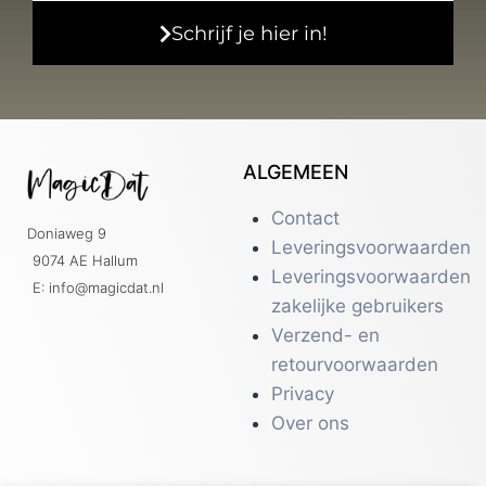
Schrijf je hier in!
ALGEMEEN
Contact
Doniaweg 9
Leveringsvoorwaarden
9074 AE Hallum
Leveringsvoorwaarden
E: info@magicdat.nl
zakelijke gebruikers
Verzend- en
retourvoorwaarden
Privacy
Over ons