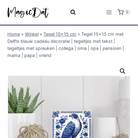
0
Home
»
Winkel
»
Tegel 15x15 cm
»
Tegel 15×15 cm met
Delfts blauw cadeau decoratie | tegeltjes met tekst |
tegeltjes met spreuken | collega | oma | opa | pensioen |
mama | papa | vriend