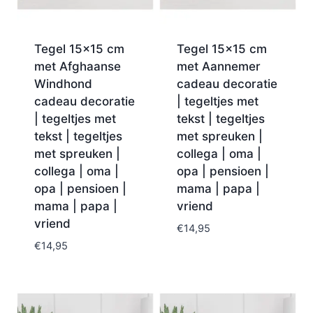
Tegel 15×15 cm
Tegel 15×15 cm
met Afghaanse
met Aannemer
Windhond
cadeau decoratie
cadeau decoratie
| tegeltjes met
| tegeltjes met
tekst | tegeltjes
tekst | tegeltjes
met spreuken |
met spreuken |
collega | oma |
collega | oma |
opa | pensioen |
opa | pensioen |
mama | papa |
mama | papa |
vriend
vriend
€
14,95
€
14,95