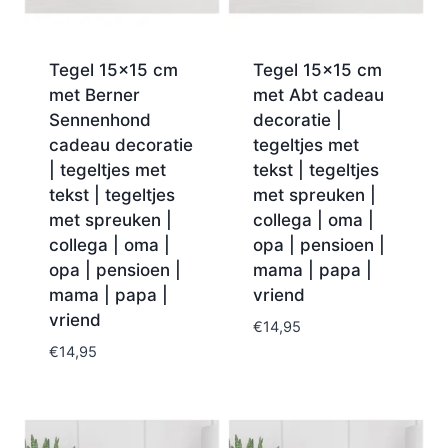
Tegel 15×15 cm
Tegel 15×15 cm
met Berner
met Abt cadeau
Sennenhond
decoratie |
cadeau decoratie
tegeltjes met
| tegeltjes met
tekst | tegeltjes
tekst | tegeltjes
met spreuken |
met spreuken |
collega | oma |
collega | oma |
opa | pensioen |
opa | pensioen |
mama | papa |
mama | papa |
vriend
vriend
€
14,95
€
14,95