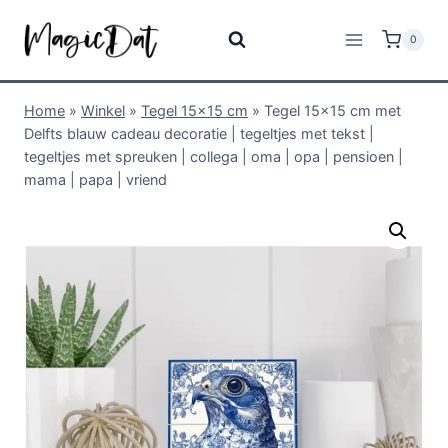
0
Home
»
Winkel
»
Tegel 15x15 cm
»
Tegel 15×15 cm met
Delfts blauw cadeau decoratie | tegeltjes met tekst |
tegeltjes met spreuken | collega | oma | opa | pensioen |
mama | papa | vriend