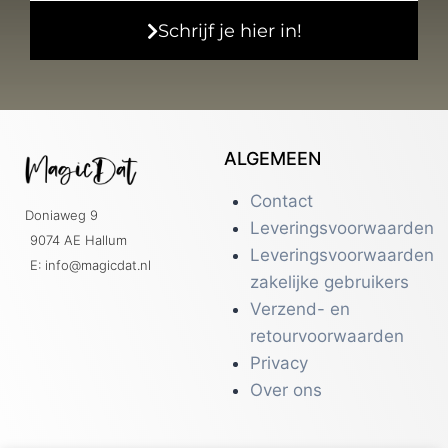
Schrijf je hier in!
ALGEMEEN
Contact
Doniaweg 9
Leveringsvoorwaarden
9074 AE Hallum
Leveringsvoorwaarden
E: info@magicdat.nl
zakelijke gebruikers
Verzend- en
retourvoorwaarden
Privacy
Over ons