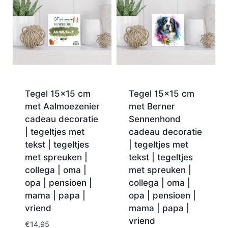
Tegel 15×15 cm
Tegel 15×15 cm
met Aalmoezenier
met Berner
cadeau decoratie
Sennenhond
| tegeltjes met
cadeau decoratie
tekst | tegeltjes
| tegeltjes met
met spreuken |
tekst | tegeltjes
collega | oma |
met spreuken |
opa | pensioen |
collega | oma |
mama | papa |
opa | pensioen |
vriend
mama | papa |
vriend
€
14,95