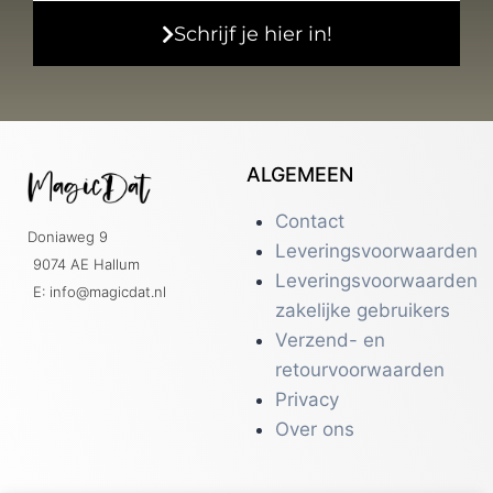
Schrijf je hier in!
ALGEMEEN
Contact
Doniaweg 9
Leveringsvoorwaarden
9074 AE Hallum
Leveringsvoorwaarden
E: info@magicdat.nl
zakelijke gebruikers
Verzend- en
retourvoorwaarden
Privacy
Over ons