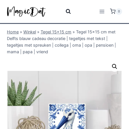
0
Home
»
Winkel
»
Tegel 15x15 cm
»
Tegel 15×15 cm met
Delfts blauw cadeau decoratie | tegeltjes met tekst |
tegeltjes met spreuken | collega | oma | opa | pensioen |
mama | papa | vriend