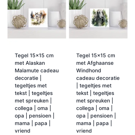
Tegel 15×15 cm
Tegel 15×15 cm
met Alaskan
met Afghaanse
Malamute cadeau
Windhond
decoratie |
cadeau decoratie
tegeltjes met
| tegeltjes met
tekst | tegeltjes
tekst | tegeltjes
met spreuken |
met spreuken |
collega | oma |
collega | oma |
opa | pensioen |
opa | pensioen |
mama | papa |
mama | papa |
vriend
vriend