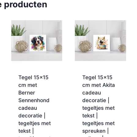
e producten
Tegel 15×15
Tegel 15×15
cm met
cm met Akita
Berner
cadeau
Sennenhond
decoratie |
cadeau
tegeltjes met
decoratie |
tekst |
tegeltjes met
tegeltjes met
tekst |
spreuken |