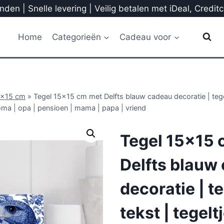
den | Snelle levering | Veilig betalen met iDeal, Credit
Home
Categorieën
Cadeau voor
5x15 cm
»
Tegel 15×15 cm met Delfts blauw cadeau decoratie | tegel
oma | opa | pensioen | mama | papa | vriend
Tegel 15×15 
Delfts blauw
decoratie | t
tekst | tegelt