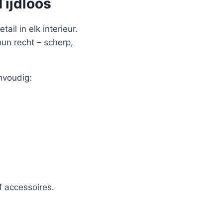
Tijdloos
ail in elk interieur.
hun recht – scherp,
nvoudig:
 accessoires.