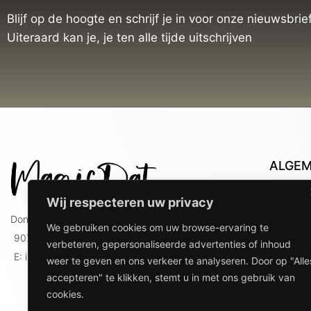
Blijf op de hoogte en schrijf je in voor onze nieuwsbrief
Uiteraard kan je, je ten alle tijde uitschrijven
ALGE
Con
Wij respecteren uw privacy
Lev
Doniaweg 9
We gebruiken cookies om uw browse-ervaring te
Lev
9074 AE Hallum
verbeteren, gepersonaliseerde advertenties of inhoud
gebr
E: info@magicdat.nl
weer te geven en ons verkeer te analyseren. Door op "Alle
Ver
accepteren" te klikken, stemt u in met ons gebruik van
Priv
cookies.
Ove