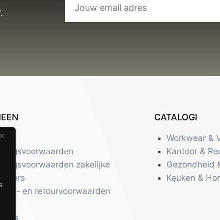
.
MEEN
CATALOGI
tact
Workwear & V
eringsvoorwaarden
Kantoor & Re
eringsvoorwaarden zakelijke
Gezondheid 
uikers
Keuken & Ho
s
zend- en retourvoorwaarden
acy
r ons