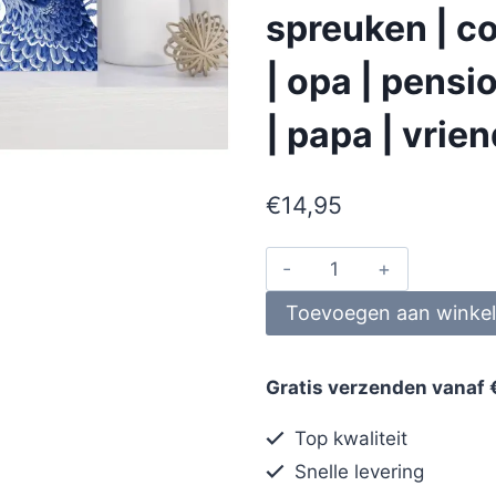
spreuken | co
| opa | pens
| papa | vrie
€
14,95
Toevoegen aan winke
Gratis verzenden vanaf 
Top kwaliteit
Snelle levering