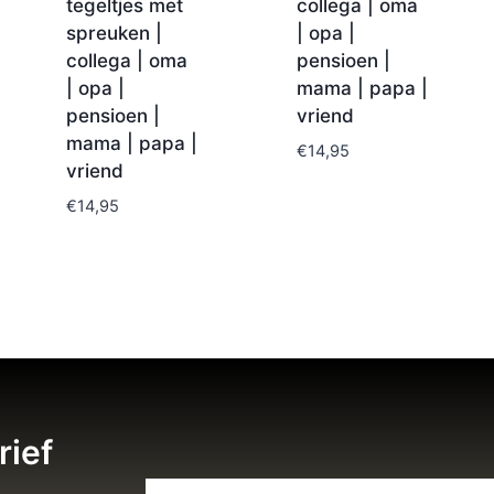
tegeltjes met
collega | oma
spreuken |
| opa |
collega | oma
pensioen |
| opa |
mama | papa |
pensioen |
vriend
mama | papa |
€
14,95
vriend
€
14,95
rief