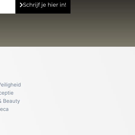
Schrijf je hier in!
eiligheid
ceptie
& Beauty
reca