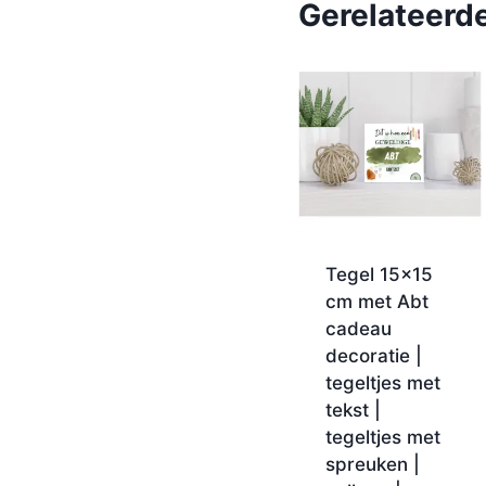
Gerelateerd
Tegel 15×15
cm met Abt
cadeau
decoratie |
tegeltjes met
tekst |
tegeltjes met
spreuken |