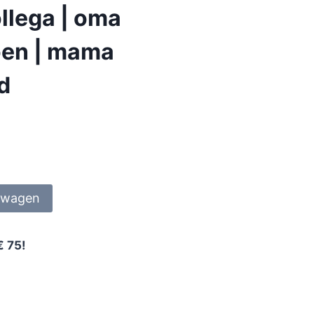
llega | oma
ioen | mama
nd
lwagen
€ 75!