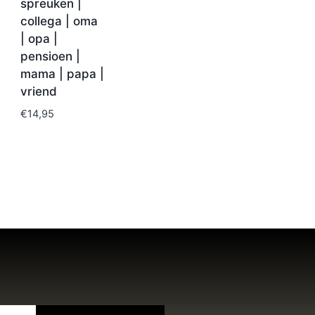
spreuken |
collega | oma
| opa |
pensioen |
mama | papa |
vriend
€
14,95