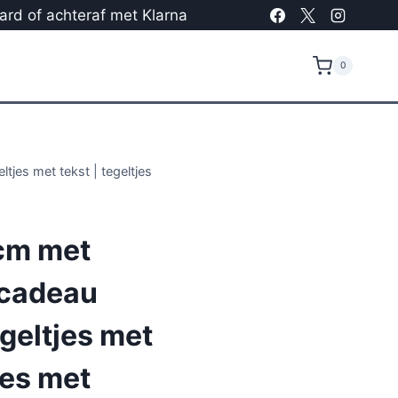
card of achteraf met Klarna
0
tjes met tekst | tegeltjes
cm met
 cadeau
egeltjes met
jes met