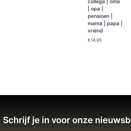
collega | oma
| opa |
pensioen |
mama | papa |
vriend
€
14,95
Schrijf je in voor onze nieuwsb