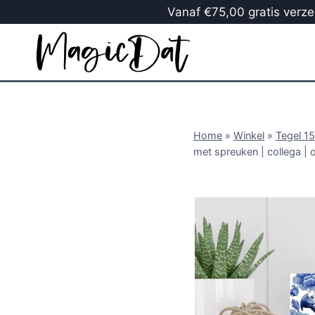
Vanaf €75,00 gratis verzen
Home
»
Winkel
»
Tegel 1
met spreuken | collega | 