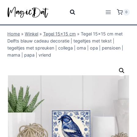
0
Home
»
Winkel
»
Tegel 15x15 cm
»
Tegel 15×15 cm met
Delfts blauw cadeau decoratie | tegeltjes met tekst |
tegeltjes met spreuken | collega | oma | opa | pensioen |
mama | papa | vriend