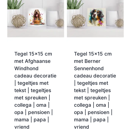
Tegel 15×15 cm
Tegel 15×15 cm
met Afghaanse
met Berner
Windhond
Sennenhond
cadeau decoratie
cadeau decoratie
| tegeltjes met
| tegeltjes met
tekst | tegeltjes
tekst | tegeltjes
met spreuken |
met spreuken |
collega | oma |
collega | oma |
opa | pensioen |
opa | pensioen |
mama | papa |
mama | papa |
vriend
vriend