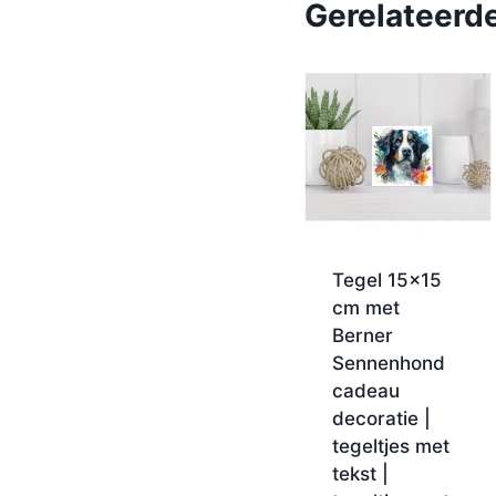
Gerelateerd
Tegel 15×15
cm met
Berner
Sennenhond
cadeau
decoratie |
tegeltjes met
tekst |