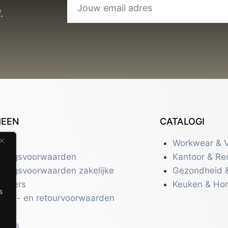
.
MEEN
CATALOGI
tact
Workwear & V
eringsvoorwaarden
Kantoor & Re
eringsvoorwaarden zakelijke
Gezondheid 
uikers
Keuken & Ho
s
zend- en retourvoorwaarden
acy
r ons