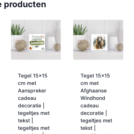
e producten
Tegel 15×15
Tegel 15×15
cm met
cm met
Aanspreker
Afghaanse
cadeau
Windhond
decoratie |
cadeau
tegeltjes met
decoratie |
tekst |
tegeltjes met
tegeltjes met
tekst |