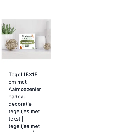
Tegel 15×15
cm met
Aalmoezenier
cadeau
decoratie |
tegeltjes met
tekst |
tegeltjes met