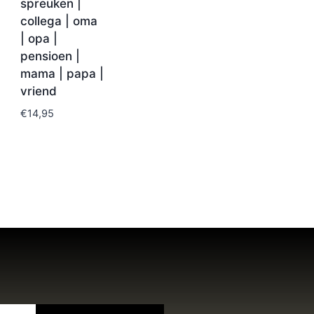
spreuken |
collega | oma
| opa |
pensioen |
mama | papa |
vriend
€
14,95