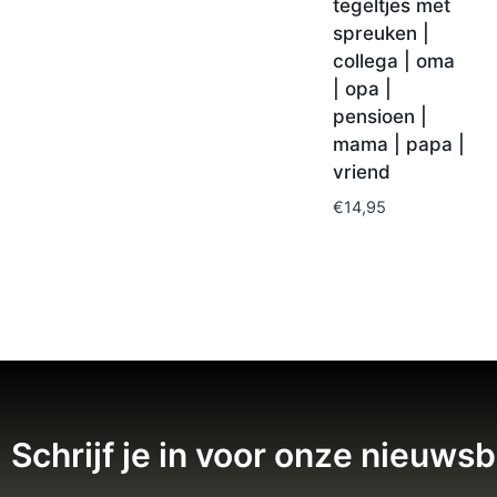
tegeltjes met
spreuken |
collega | oma
| opa |
pensioen |
mama | papa |
vriend
€
14,95
Schrijf je in voor onze nieuwsb