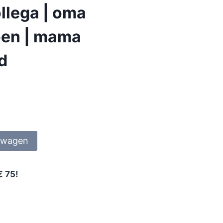
llega | oma
ioen | mama
nd
lwagen
€ 75!