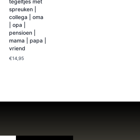
tegeltjes met
spreuken |
collega | oma
| opa |
pensioen |
mama | papa |
vriend
€
14,95