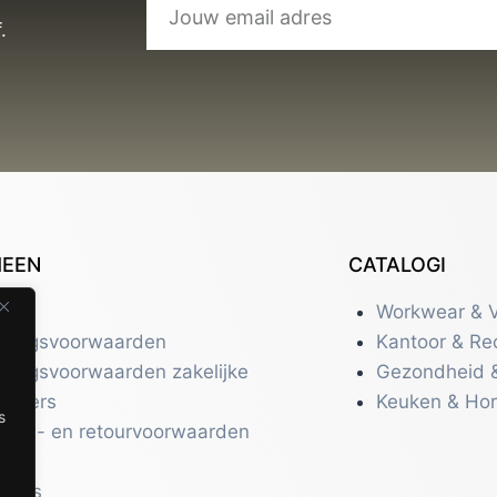
.
MEEN
CATALOGI
tact
Workwear & V
eringsvoorwaarden
Kantoor & Re
eringsvoorwaarden zakelijke
Gezondheid 
uikers
Keuken & Ho
s
zend- en retourvoorwaarden
acy
r ons