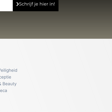
Schrijf je hier in!
eiligheid
ceptie
& Beauty
reca