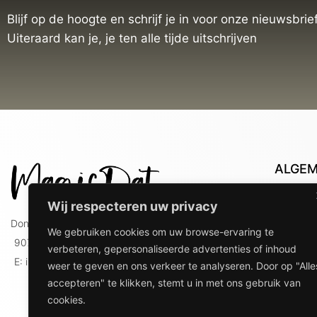
Blijf op de hoogte en schrijf je in voor onze nieuwsbrief
Uiteraard kan je, je ten alle tijde uitschrijven
ALGE
Con
Wij respecteren uw privacy
Lev
Doniaweg 9
We gebruiken cookies om uw browse-ervaring te
Lev
9074 AE Hallum
verbeteren, gepersonaliseerde advertenties of inhoud
gebr
E: info@magicdat.nl
weer te geven en ons verkeer te analyseren. Door op "Alle
Ver
accepteren" te klikken, stemt u in met ons gebruik van
Priv
cookies.
Ove