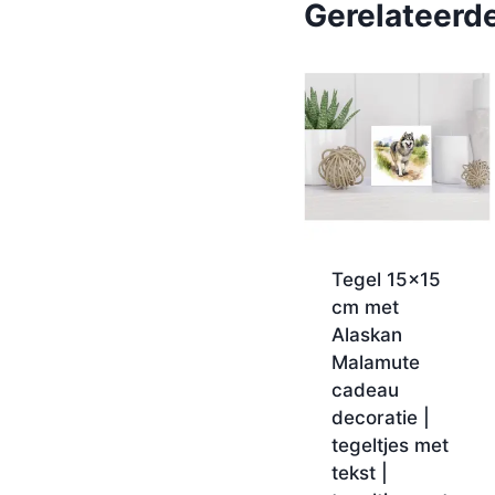
Gerelateerd
Tegel 15×15
cm met
Alaskan
Malamute
cadeau
decoratie |
tegeltjes met
tekst |