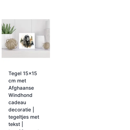
Tegel 15×15
cm met
Afghaanse
Windhond
cadeau
decoratie |
tegeltjes met
tekst |