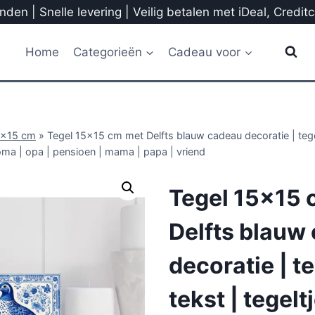
den | Snelle levering | Veilig betalen met iDeal, Credit
Home
Categorieën
Cadeau voor
5x15 cm
»
Tegel 15×15 cm met Delfts blauw cadeau decoratie | tegel
oma | opa | pensioen | mama | papa | vriend
Tegel 15×15 
Delfts blauw
decoratie | t
tekst | tegelt