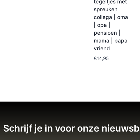
tegeltjes met
spreuken |
collega | oma
| opa |
pensioen |
mama | papa |
vriend
€
14,95
Schrijf je in voor onze nieuwsb