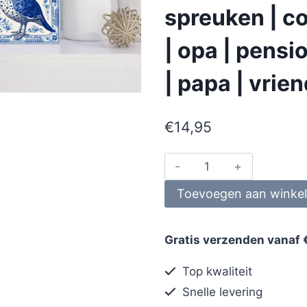
spreuken | co
| opa | pens
| papa | vrie
€
14,95
Toevoegen aan winke
Gratis verzenden vanaf 
Top kwaliteit
Snelle levering