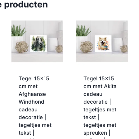
e producten
Tegel 15×15
Tegel 15×15
cm met
cm met Akita
Afghaanse
cadeau
Windhond
decoratie |
cadeau
tegeltjes met
decoratie |
tekst |
tegeltjes met
tegeltjes met
tekst |
spreuken |