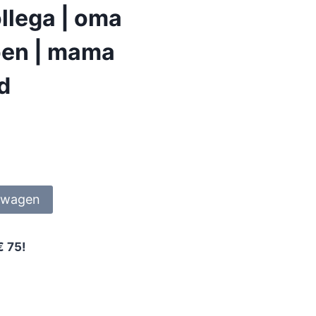
llega | oma
ioen | mama
nd
lwagen
€ 75!