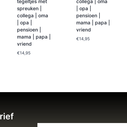
tegeltjes met
collega | oma
spreuken |
| opa |
collega | oma
pensioen |
| opa |
mama | papa |
pensioen |
vriend
mama | papa |
€
14,95
vriend
€
14,95
rief