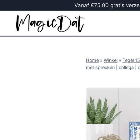
Vanaf €75,00 gratis verzen
Home
»
Winkel
»
Tegel 1
met spreuken | collega | 