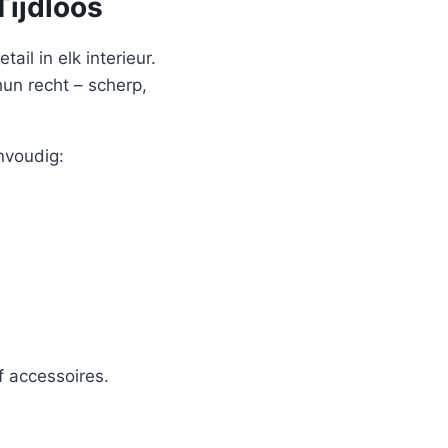
Tijdloos
ail in elk interieur.
hun recht – scherp,
nvoudig:
 accessoires.