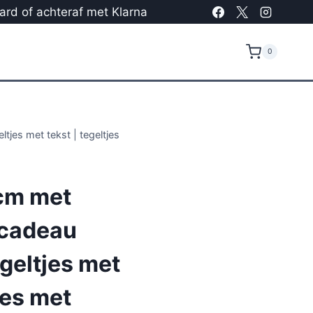
card of achteraf met Klarna
0
tjes met tekst | tegeltjes
cm met
 cadeau
egeltjes met
jes met