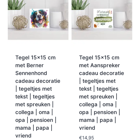
Tegel 15×15 cm
Tegel 15×15 cm
met Berner
met Aanspreker
Sennenhond
cadeau decoratie
cadeau decoratie
| tegeltjes met
| tegeltjes met
tekst | tegeltjes
tekst | tegeltjes
met spreuken |
met spreuken |
collega | oma |
collega | oma |
opa | pensioen |
opa | pensioen |
mama | papa |
mama | papa |
vriend
vriend
€
14,95