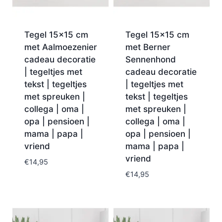
Tegel 15×15 cm
Tegel 15×15 cm
met Aalmoezenier
met Berner
cadeau decoratie
Sennenhond
| tegeltjes met
cadeau decoratie
tekst | tegeltjes
| tegeltjes met
met spreuken |
tekst | tegeltjes
collega | oma |
met spreuken |
opa | pensioen |
collega | oma |
mama | papa |
opa | pensioen |
vriend
mama | papa |
vriend
€
14,95
€
14,95