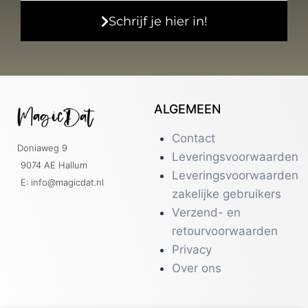
Schrijf je hier in!
ALGEMEEN
Contact
Doniaweg 9
Leveringsvoorwaarden
9074 AE Hallum
Leveringsvoorwaarden
E: info@magicdat.nl
zakelijke gebruikers
Verzend- en
retourvoorwaarden
Privacy
Over ons