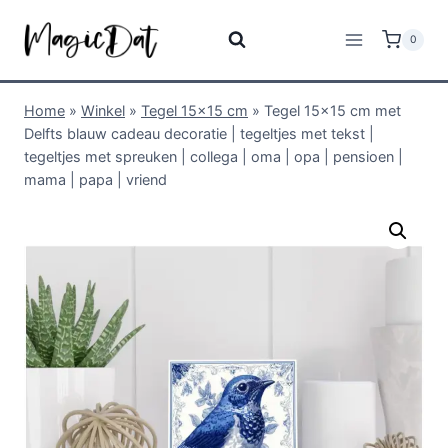
0
Home
»
Winkel
»
Tegel 15x15 cm
»
Tegel 15×15 cm met
Delfts blauw cadeau decoratie | tegeltjes met tekst |
tegeltjes met spreuken | collega | oma | opa | pensioen |
mama | papa | vriend