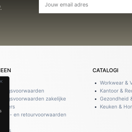
.
MEEN
CATALOGI
tact
Workwear & V
eringsvoorwaarden
Kantoor & Re
eringsvoorwaarden zakelijke
Gezondheid 
uikers
Keuken & Ho
s
zend- en retourvoorwaarden
acy
r ons