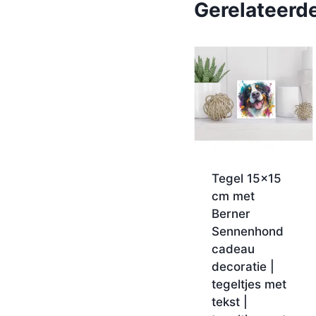
Gerelateerd
Tegel 15×15
cm met
Berner
Sennenhond
cadeau
decoratie |
tegeltjes met
tekst |