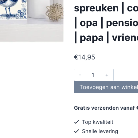
spreuken | co
| opa | pens
| papa | vrie
€
14,95
Toevoegen aan winke
Gratis verzenden vanaf 
Top kwaliteit
Snelle levering