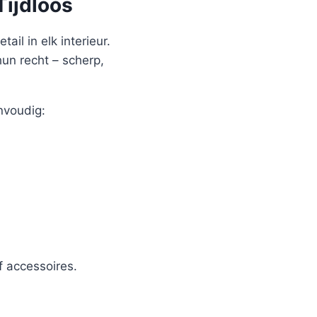
Tijdloos
ail in elk interieur.
hun recht – scherp,
nvoudig:
 accessoires.