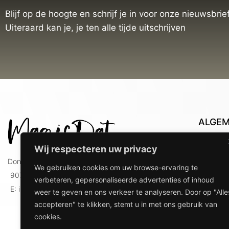
Blijf op de hoogte en schrijf je in voor onze nieuwsbrief
Uiteraard kan je, je ten alle tijde uitschrijven
ALGE
Con
Wij respecteren uw privacy
Lev
Doniaweg 9
We gebruiken cookies om uw browse-ervaring te
Lev
9074 AE Hallum
verbeteren, gepersonaliseerde advertenties of inhoud
gebr
E: info@magicdat.nl
weer te geven en ons verkeer te analyseren. Door op "Alle
Ver
accepteren" te klikken, stemt u in met ons gebruik van
Priv
cookies.
Ove