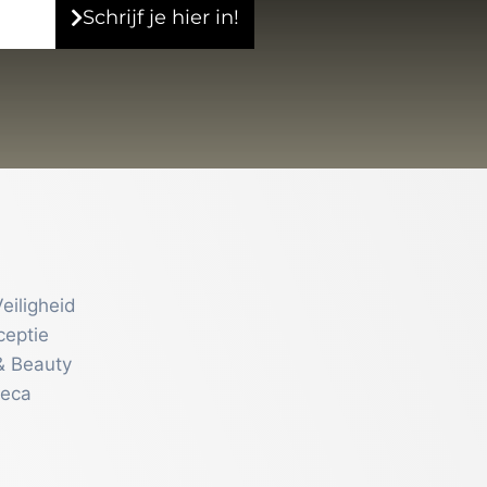
Schrijf je hier in!
eiligheid
ceptie
& Beauty
reca