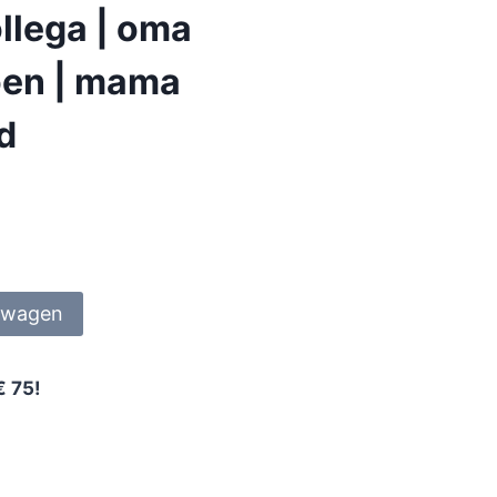
llega | oma
ioen | mama
nd
lwagen
€ 75!