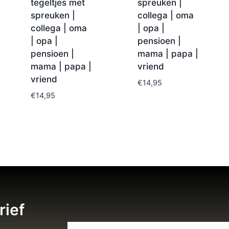
tegeltjes met
spreuken |
spreuken |
collega | oma
collega | oma
| opa |
| opa |
pensioen |
pensioen |
mama | papa |
mama | papa |
vriend
vriend
€
14,95
€
14,95
rief