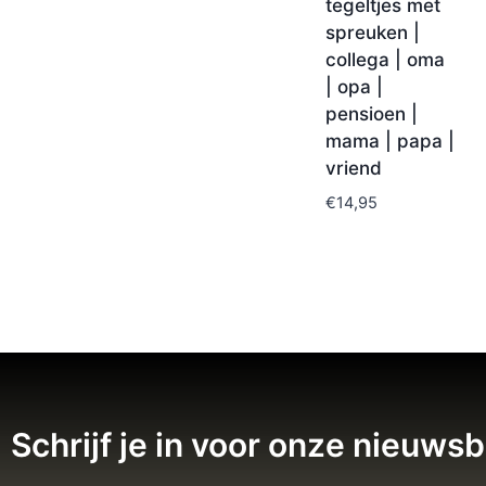
tegeltjes met
spreuken |
collega | oma
| opa |
pensioen |
mama | papa |
vriend
€
14,95
Schrijf je in voor onze nieuwsb