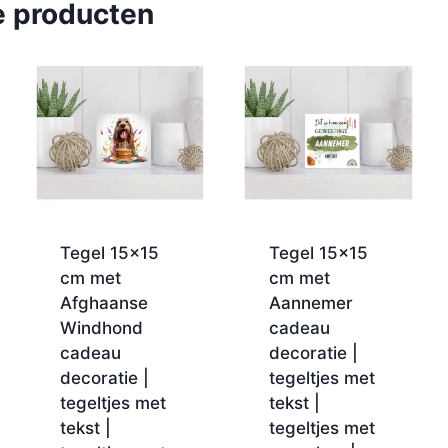
e producten
Tegel 15×15
Tegel 15×15
cm met
cm met
Afghaanse
Aannemer
Windhond
cadeau
cadeau
decoratie |
decoratie |
tegeltjes met
tegeltjes met
tekst |
tekst |
tegeltjes met