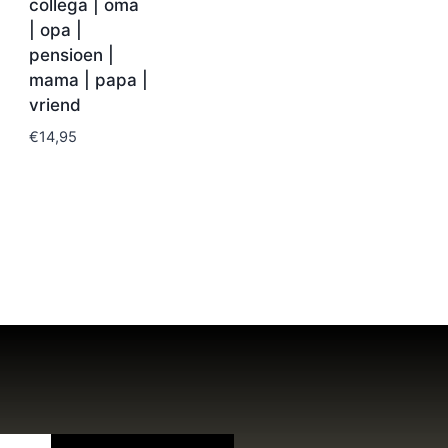
collega | oma
| opa |
pensioen |
mama | papa |
vriend
€
14,95