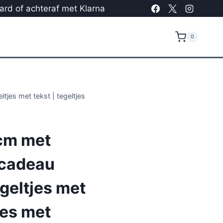
card of achteraf met Klarna
0
tjes met tekst | tegeltjes
cm met
 cadeau
egeltjes met
jes met