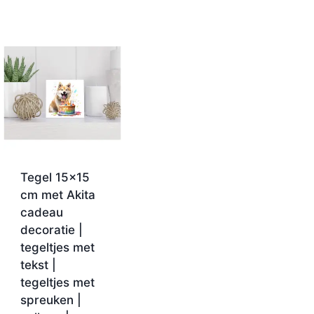
Tegel 15×15
cm met Akita
cadeau
decoratie |
tegeltjes met
tekst |
tegeltjes met
spreuken |