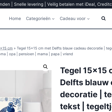
den | Snelle levering | Veilig betalen met iDeal, Credit
Home
Categorieën
Cadeau voor
5x15 cm
»
Tegel 15×15 cm met Delfts blauw cadeau decoratie | tegel
oma | opa | pensioen | mama | papa | vriend
Tegel 15×15 
Delfts blauw
decoratie | t
tekst | tegelt