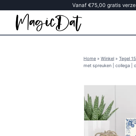
Vanaf €75,00 gratis verzen
Home
»
Winkel
»
Tegel 1
met spreuken | collega | 