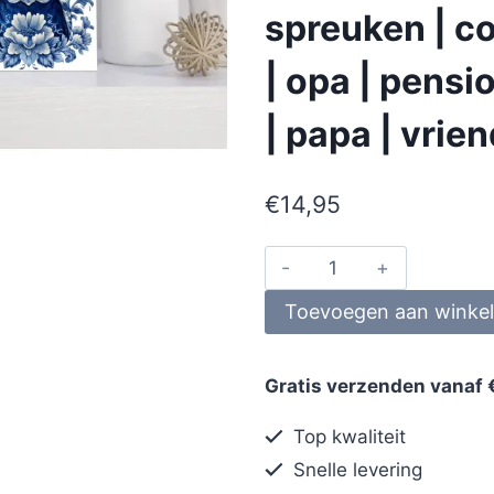
spreuken | co
| opa | pens
| papa | vrie
€
14,95
Toevoegen aan winke
Gratis verzenden vanaf 
Top kwaliteit
Snelle levering