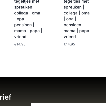
tegeltjes met
tegeltjes met
spreuken |
spreuken |
collega | oma
collega | oma
| opa |
| opa |
pensioen |
pensioen |
mama | papa |
mama | papa |
vriend
vriend
€
14,95
€
14,95
rief