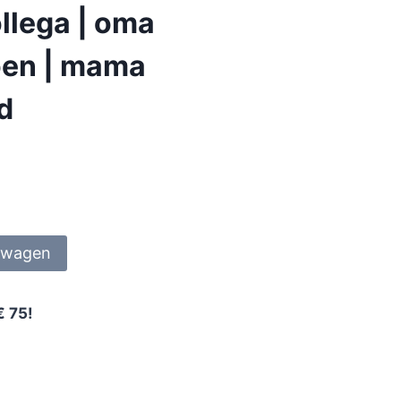
llega | oma
ioen | mama
nd
lwagen
€ 75!