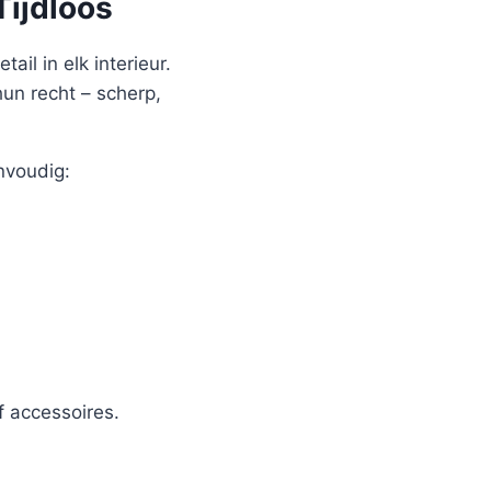
Tijdloos
ail in elk interieur.
hun recht – scherp,
nvoudig:
 accessoires.