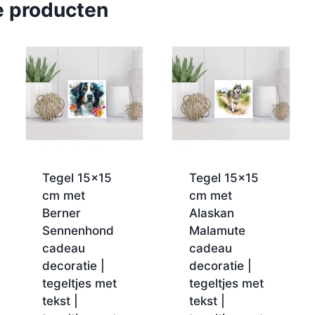
e producten
Tegel 15×15
Tegel 15×15
cm met
cm met
Berner
Alaskan
Sennenhond
Malamute
cadeau
cadeau
decoratie |
decoratie |
tegeltjes met
tegeltjes met
tekst |
tekst |