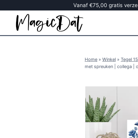
Vanaf €75,00 gratis verzen
Home
»
Winkel
»
Tegel 1
met spreuken | collega | 