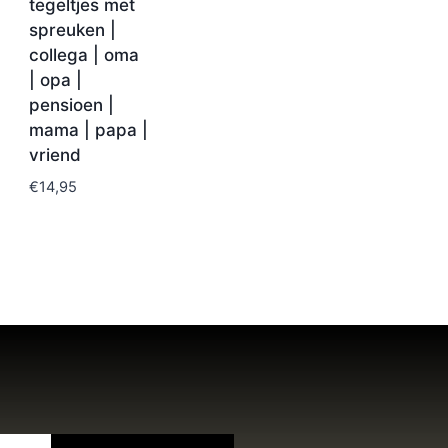
tegeltjes met
spreuken |
collega | oma
| opa |
pensioen |
mama | papa |
vriend
€
14,95