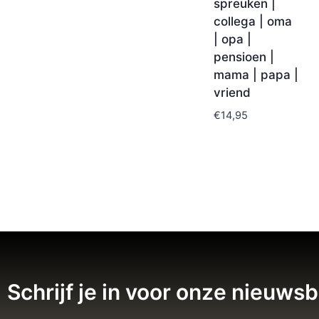
spreuken |
collega | oma
| opa |
pensioen |
mama | papa |
vriend
€
14,95
Schrijf je in voor onze nieuwsb