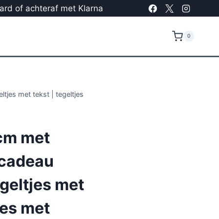
card of achteraf met Klarna
0
tjes met tekst | tegeltjes
cm met
 cadeau
egeltjes met
jes met