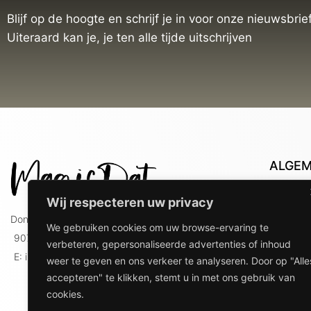
Blijf op de hoogte en schrijf je in voor onze nieuwsbrief
Uiteraard kan je, je ten alle tijde uitschrijven
ALGE
Con
Wij respecteren uw privacy
Lev
Doniaweg 9
We gebruiken cookies om uw browse-ervaring te
Lev
9074 AE Hallum
verbeteren, gepersonaliseerde advertenties of inhoud
gebr
E: info@magicdat.nl
weer te geven en ons verkeer te analyseren. Door op "Alle
Ver
accepteren" te klikken, stemt u in met ons gebruik van
Priv
cookies.
Ove