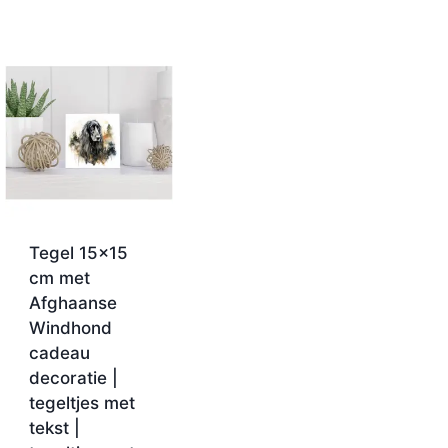
Tegel 15×15
cm met
Afghaanse
Windhond
cadeau
decoratie |
tegeltjes met
tekst |