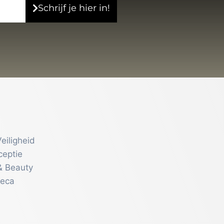
Schrijf je hier in!
eiligheid
ceptie
& Beauty
reca