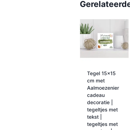
Gerelateerd
Tegel 15×15
cm met
Aalmoezenier
cadeau
decoratie |
tegeltjes met
tekst |
tegeltjes met