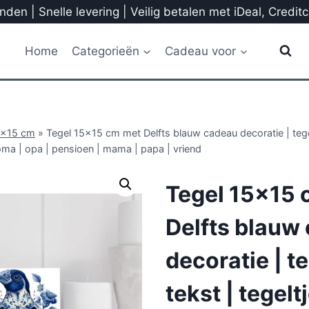
den | Snelle levering | Veilig betalen met iDeal, Credit
Home
Categorieën
Cadeau voor
5x15 cm
»
Tegel 15×15 cm met Delfts blauw cadeau decoratie | tegel
oma | opa | pensioen | mama | papa | vriend
Tegel 15×15 
Delfts blauw
decoratie | t
tekst | tegelt