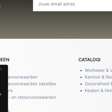
.
MEEN
CATALOGI
tact
Workwear & V
eringsvoorwaarden
Kantoor & Re
eringsvoorwaarden zakelijke
Gezondheid 
uikers
Keuken & Ho
s
zend- en retourvoorwaarden
acy
r ons