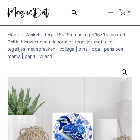
0
Home
»
Winkel
»
Tegel 15x15 cm
»
Tegel 15×15 cm met
Delfts blauw cadeau decoratie | tegeltjes met tekst |
tegeltjes met spreuken | collega | oma | opa | pensioen |
mama | papa | vriend