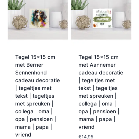
Tegel 15×15 cm
Tegel 15×15 cm
met Berner
met Aannemer
Sennenhond
cadeau decoratie
cadeau decoratie
| tegeltjes met
| tegeltjes met
tekst | tegeltjes
tekst | tegeltjes
met spreuken |
met spreuken |
collega | oma |
collega | oma |
opa | pensioen |
opa | pensioen |
mama | papa |
mama | papa |
vriend
vriend
€
14,95