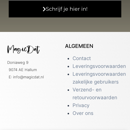
Schrijf je hier in!
ALGEMEEN
Contact
Doniaweg 9
Leveringsvoorwaarden
9074 AE Hallum
Leveringsvoorwaarden
E: info@magicdat.nl
zakelijke gebruikers
Verzend- en
retourvoorwaarden
Privacy
Over ons