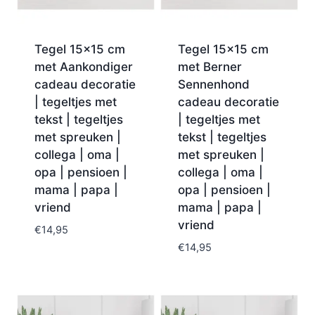
Tegel 15×15 cm
Tegel 15×15 cm
met Aankondiger
met Berner
cadeau decoratie
Sennenhond
| tegeltjes met
cadeau decoratie
tekst | tegeltjes
| tegeltjes met
met spreuken |
tekst | tegeltjes
collega | oma |
met spreuken |
opa | pensioen |
collega | oma |
mama | papa |
opa | pensioen |
vriend
mama | papa |
vriend
€
14,95
€
14,95