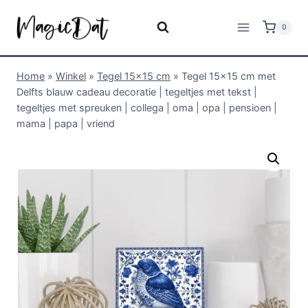
0
Home
»
Winkel
»
Tegel 15x15 cm
»
Tegel 15×15 cm met
Delfts blauw cadeau decoratie | tegeltjes met tekst |
tegeltjes met spreuken | collega | oma | opa | pensioen |
mama | papa | vriend