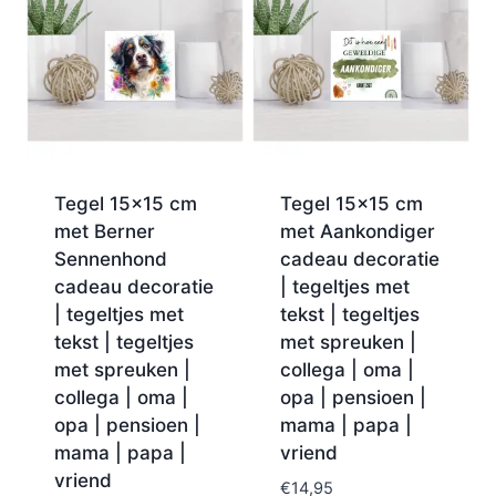
Tegel 15×15 cm
Tegel 15×15 cm
met Berner
met Aankondiger
Sennenhond
cadeau decoratie
cadeau decoratie
| tegeltjes met
| tegeltjes met
tekst | tegeltjes
tekst | tegeltjes
met spreuken |
met spreuken |
collega | oma |
collega | oma |
opa | pensioen |
opa | pensioen |
mama | papa |
mama | papa |
vriend
vriend
€
14,95