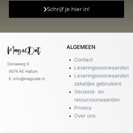
Schrijf je hier in!
ALGEMEEN
Contact
Doniaweg 9
Leveringsvoorwaarden
9074 AE Hallum
Leveringsvoorwaarden
E: info@magicdat.nl
zakelijke gebruikers
Verzend- en
retourvoorwaarden
Privacy
Over ons