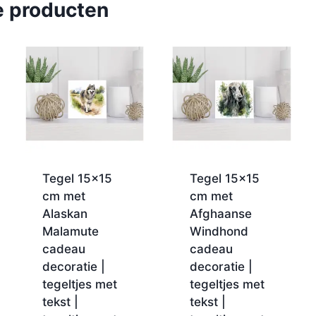
e producten
Tegel 15×15
Tegel 15×15
cm met
cm met
Alaskan
Afghaanse
Malamute
Windhond
cadeau
cadeau
decoratie |
decoratie |
tegeltjes met
tegeltjes met
tekst |
tekst |