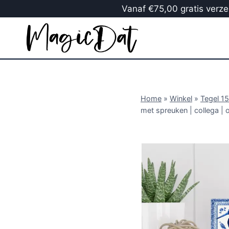
Vanaf €75,00 gratis verzen
Home
»
Winkel
»
Tegel 1
met spreuken | collega | 