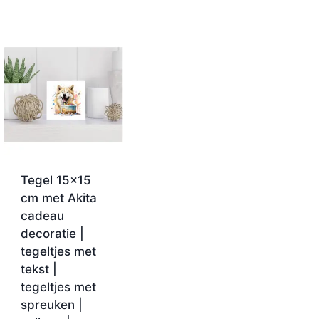
Tegel 15×15
cm met Akita
cadeau
decoratie |
tegeltjes met
tekst |
tegeltjes met
spreuken |