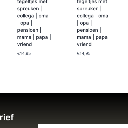
tegeltjes met
tegeltjes met
spreuken |
spreuken |
collega | oma
collega | oma
| opa |
| opa |
pensioen |
pensioen |
mama | papa |
mama | papa |
vriend
vriend
€
14,95
€
14,95
rief