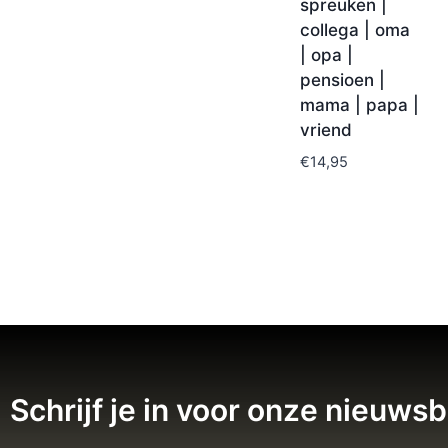
spreuken |
collega | oma
| opa |
pensioen |
mama | papa |
vriend
€
14,95
Schrijf je in voor onze nieuwsb