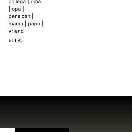
collega | oma
| opa |
pensioen |
mama | papa |
vriend
€
14,95