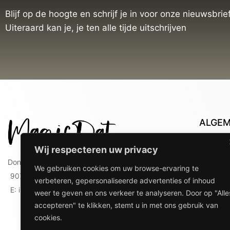
Blijf op de hoogte en schrijf je in voor onze nieuwsbrief
Uiteraard kan je, je ten alle tijde uitschrijven
ALGE
Con
Wij respecteren uw privacy
Lev
Doniaweg 9
We gebruiken cookies om uw browse-ervaring te
Lev
9074 AE Hallum
verbeteren, gepersonaliseerde advertenties of inhoud
gebr
E: info@magicdat.nl
weer te geven en ons verkeer te analyseren. Door op "Alle
Ver
accepteren" te klikken, stemt u in met ons gebruik van
Priv
cookies.
Ove