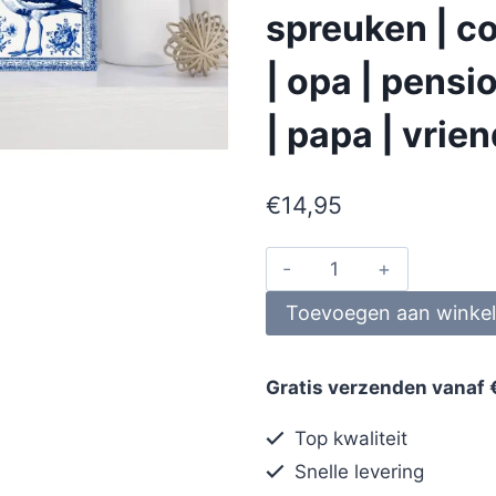
spreuken | co
| opa | pens
| papa | vrie
€
14,95
Toevoegen aan winke
Gratis verzenden vanaf 
Top kwaliteit
Snelle levering