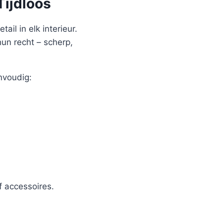
Tijdloos
ail in elk interieur.
hun recht – scherp,
nvoudig:
 accessoires.