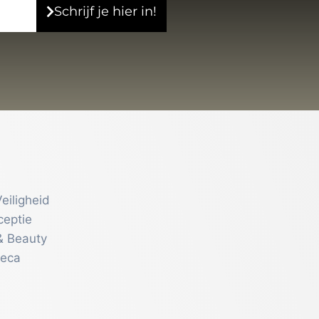
Schrijf je hier in!
eiligheid
ceptie
& Beauty
reca