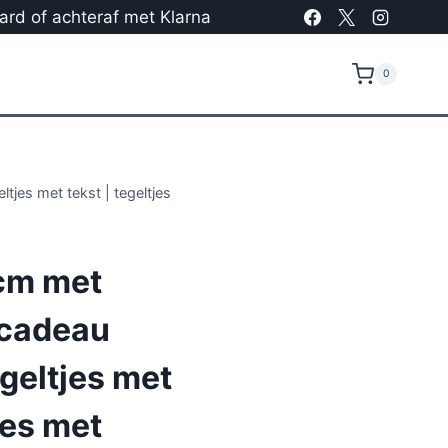
card of achteraf met Klarna
0
tjes met tekst | tegeltjes
cm met
 cadeau
egeltjes met
jes met