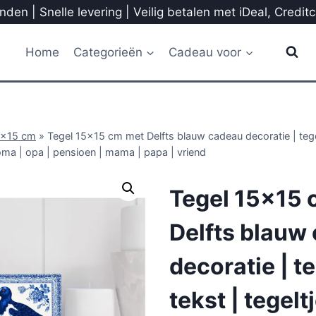
den | Snelle levering | Veilig betalen met iDeal, Credit
Home
Categorieën
Cadeau voor
5x15 cm
»
Tegel 15×15 cm met Delfts blauw cadeau decoratie | tegel
oma | opa | pensioen | mama | papa | vriend
Tegel 15×15 
Delfts blauw
decoratie | t
tekst | tegelt