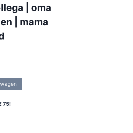
llega | oma
ioen | mama
nd
lwagen
€ 75!