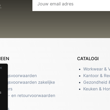
.
MEEN
CATALOGI
tact
Workwear & V
eringsvoorwaarden
Kantoor & Re
eringsvoorwaarden zakelijke
Gezondheid 
uikers
Keuken & Ho
s
zend- en retourvoorwaarden
acy
r ons