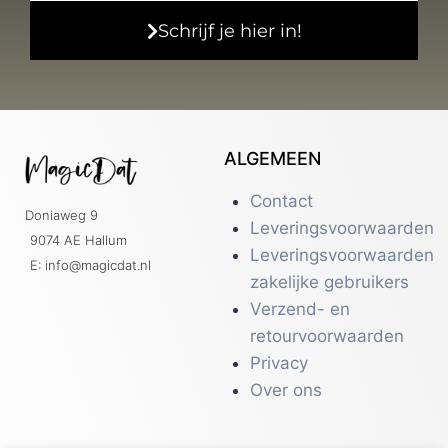
Schrijf je hier in!
ALGEMEEN
Contact
Doniaweg 9
Leveringsvoorwaarden
9074 AE Hallum
Leveringsvoorwaarden
E: info@magicdat.nl
zakelijke gebruikers
Verzend- en
retourvoorwaarden
Privacy
Over ons