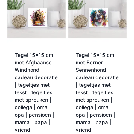
Tegel 15×15 cm
Tegel 15×15 cm
met Afghaanse
met Berner
Windhond
Sennenhond
cadeau decoratie
cadeau decoratie
| tegeltjes met
| tegeltjes met
tekst | tegeltjes
tekst | tegeltjes
met spreuken |
met spreuken |
collega | oma |
collega | oma |
opa | pensioen |
opa | pensioen |
mama | papa |
mama | papa |
vriend
vriend