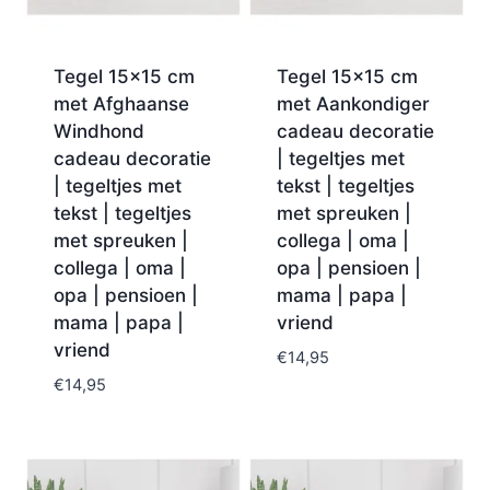
Tegel 15×15 cm
Tegel 15×15 cm
met Afghaanse
met Aankondiger
Windhond
cadeau decoratie
cadeau decoratie
| tegeltjes met
| tegeltjes met
tekst | tegeltjes
tekst | tegeltjes
met spreuken |
met spreuken |
collega | oma |
collega | oma |
opa | pensioen |
opa | pensioen |
mama | papa |
mama | papa |
vriend
vriend
€
14,95
€
14,95