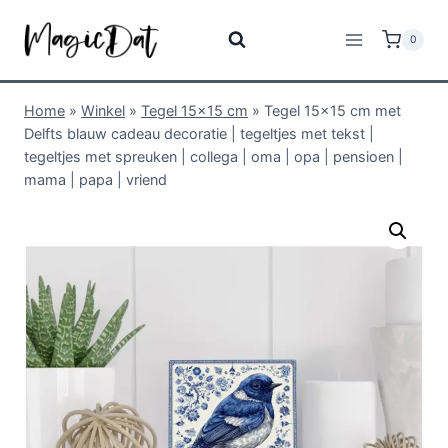
0
Home
»
Winkel
»
Tegel 15x15 cm
»
Tegel 15×15 cm met
Delfts blauw cadeau decoratie | tegeltjes met tekst |
tegeltjes met spreuken | collega | oma | opa | pensioen |
mama | papa | vriend