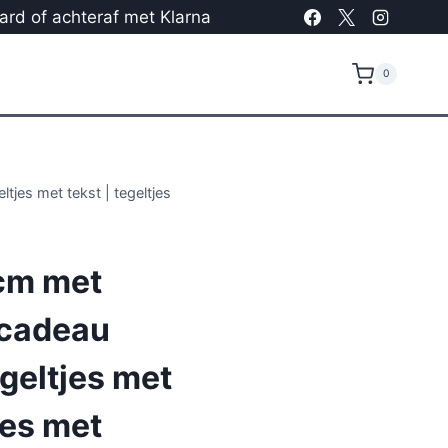
card of achteraf met Klarna
0
tjes met tekst | tegeltjes
cm met
 cadeau
egeltjes met
jes met