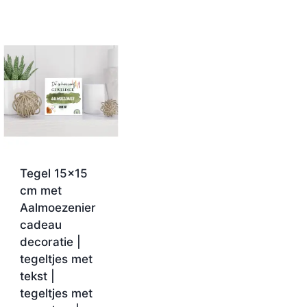
Tegel 15×15
cm met
Aalmoezenier
cadeau
decoratie |
tegeltjes met
tekst |
tegeltjes met