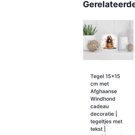
Gerelateerd
Tegel 15×15
cm met
Afghaanse
Windhond
cadeau
decoratie |
tegeltjes met
tekst |