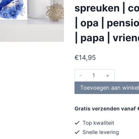
spreuken | co
| opa | pens
| papa | vrie
€
14,95
Toevoegen aan winke
Gratis verzenden vanaf 
Top kwaliteit
Snelle levering