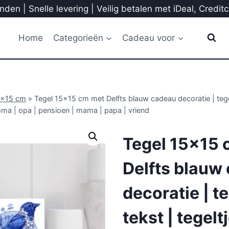
den | Snelle levering | Veilig betalen met iDeal, Credit
Home
Categorieën
Cadeau voor
5x15 cm
»
Tegel 15×15 cm met Delfts blauw cadeau decoratie | tegel
oma | opa | pensioen | mama | papa | vriend
Tegel 15×15 
Delfts blauw
decoratie | t
tekst | tegelt