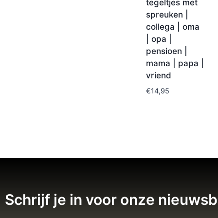
tegeltjes met
spreuken |
collega | oma
| opa |
pensioen |
mama | papa |
vriend
€
14,95
Schrijf je in voor onze nieuwsb