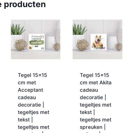
e producten
Tegel 15×15
Tegel 15×15
cm met
cm met Akita
Acceptant
cadeau
cadeau
decoratie |
decoratie |
tegeltjes met
tegeltjes met
tekst |
tekst |
tegeltjes met
tegeltjes met
spreuken |