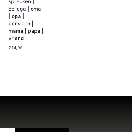
spreuken |
collega | oma
| opa |
pensioen |
mama | papa |
vriend
€
14,95