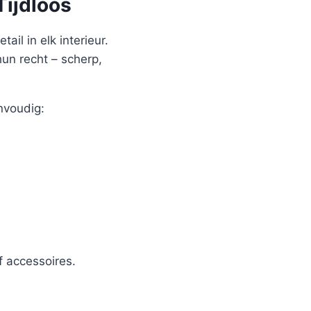
Tijdloos
ail in elk interieur.
hun recht – scherp,
nvoudig:
 accessoires.