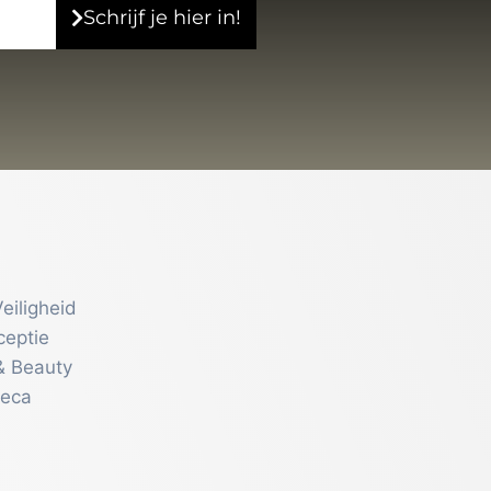
Schrijf je hier in!
eiligheid
ceptie
& Beauty
reca