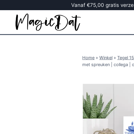
Vanaf €75,00 gratis verzen
Home
»
Winkel
»
Tegel 1
met spreuken | collega | 