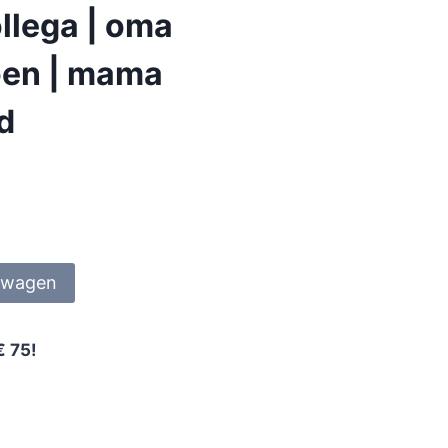
llega | oma
ioen | mama
nd
lwagen
€ 75!