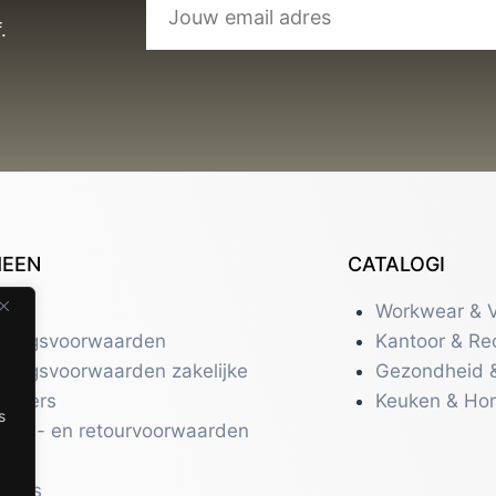
.
MEEN
CATALOGI
tact
Workwear & V
eringsvoorwaarden
Kantoor & Re
eringsvoorwaarden zakelijke
Gezondheid 
uikers
Keuken & Ho
s
zend- en retourvoorwaarden
acy
r ons