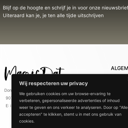
Blijf op de hoogte en schrijf je in voor onze nieuwsbrief
Uiteraard kan je, je ten alle tijde uitschrijven
ALGE
Con
Wij respecteren uw privacy
Lev
Doniaweg 9
We gebruiken cookies om uw browse-ervaring te
Lev
9074 AE Hallum
verbeteren, gepersonaliseerde advertenties of inhoud
gebr
E: info@magicdat.nl
weer te geven en ons verkeer te analyseren. Door op "Alle
Ver
accepteren" te klikken, stemt u in met ons gebruik van
Priv
cookies.
Ove