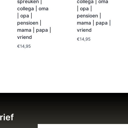
spreuken |
collega | oma
collega | oma
| opa |
| opa |
pensioen |
pensioen |
mama | papa |
mama | papa |
vriend
vriend
€
14,95
€
14,95
rief