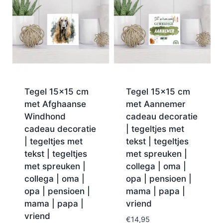
Tegel 15×15 cm
Tegel 15×15 cm
met Afghaanse
met Aannemer
Windhond
cadeau decoratie
cadeau decoratie
| tegeltjes met
| tegeltjes met
tekst | tegeltjes
tekst | tegeltjes
met spreuken |
met spreuken |
collega | oma |
collega | oma |
opa | pensioen |
opa | pensioen |
mama | papa |
mama | papa |
vriend
vriend
€
14,95