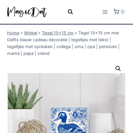
0
Home
»
Winkel
»
Tegel 15x15 cm
»
Tegel 15×15 cm met
Delfts blauw cadeau decoratie | tegeltjes met tekst |
tegeltjes met spreuken | collega | oma | opa | pensioen |
mama | papa | vriend