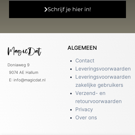
Schrijf je hier in!
ALGEMEEN
Contact
Doniaweg 9
Leveringsvoorwaarden
9074 AE Hallum
Leveringsvoorwaarden
E: info@magicdat.nl
zakelijke gebruikers
Verzend- en
retourvoorwaarden
Privacy
Over ons