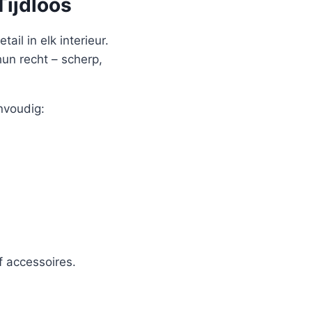
Tijdloos
ail in elk interieur.
hun recht – scherp,
nvoudig:
 accessoires.