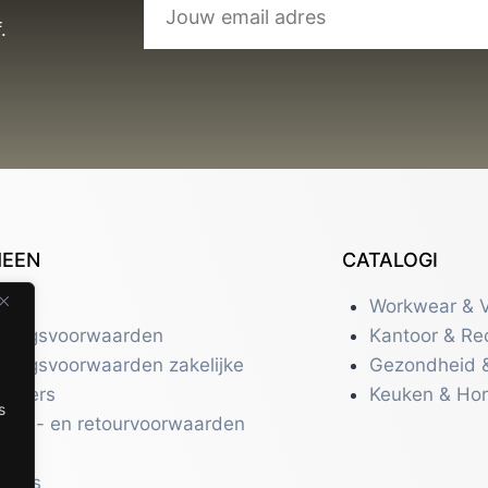
.
MEEN
CATALOGI
tact
Workwear & V
eringsvoorwaarden
Kantoor & Re
eringsvoorwaarden zakelijke
Gezondheid 
uikers
Keuken & Ho
s
zend- en retourvoorwaarden
acy
r ons