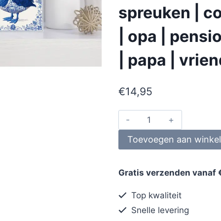
spreuken | co
| opa | pens
| papa | vrie
€
14,95
Toevoegen aan winke
Gratis verzenden vanaf 
Top kwaliteit
Snelle levering