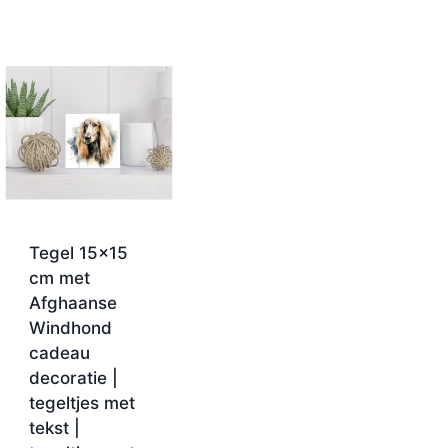
Tegel 15×15
cm met
Afghaanse
Windhond
cadeau
decoratie |
tegeltjes met
tekst |