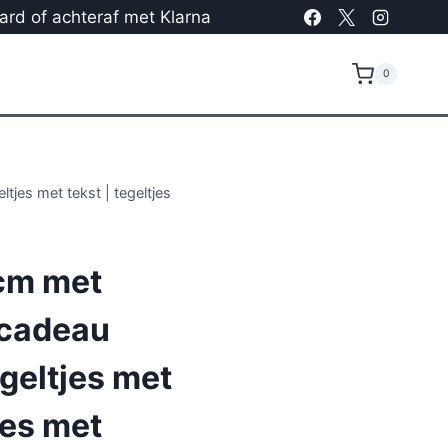
card of achteraf met Klarna
0
tjes met tekst | tegeltjes
cm met
 cadeau
egeltjes met
jes met