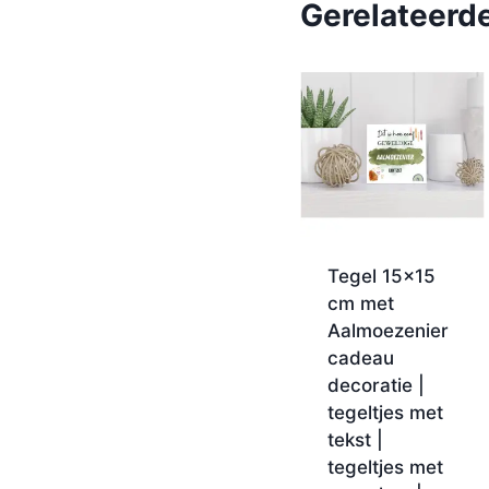
Gerelateerd
Tegel 15×15
cm met
Aalmoezenier
cadeau
decoratie |
tegeltjes met
tekst |
tegeltjes met