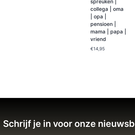
spreuken |
collega | oma
| opa |
pensioen |
mama | papa |
vriend
€
14,95
Schrijf je in voor onze nieuwsb