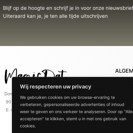
Blijf op de hoogte en schrijf je in voor onze nieuwsbrief
Uiteraard kan je, je ten alle tijde uitschrijven
ALGE
Con
Wij respecteren uw privacy
Lev
Doniaweg 9
We gebruiken cookies om uw browse-ervaring te
Lev
9074 AE Hallum
verbeteren, gepersonaliseerde advertenties of inhoud
gebr
E: info@magicdat.nl
weer te geven en ons verkeer te analyseren. Door op "Alle
Ver
accepteren" te klikken, stemt u in met ons gebruik van
Priv
cookies.
Ove