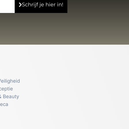
Schrijf je hier in!
eiligheid
ceptie
& Beauty
reca