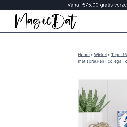
Vanaf €75,00 gratis verzen
Home
»
Winkel
»
Tegel 1
met spreuken | collega | 