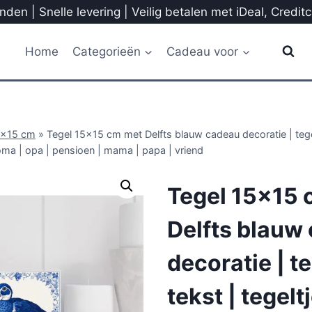
den | Snelle levering | Veilig betalen met iDeal, Credit
Home
Categorieën
Cadeau voor
5x15 cm
»
Tegel 15×15 cm met Delfts blauw cadeau decoratie | tegel
oma | opa | pensioen | mama | papa | vriend
Tegel 15×15 
Delfts blauw
decoratie | t
tekst | tegelt