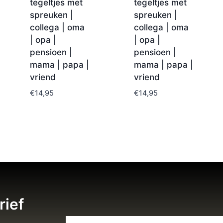
tegeltjes met
tegeltjes met
spreuken |
spreuken |
collega | oma
collega | oma
| opa |
| opa |
pensioen |
pensioen |
mama | papa |
mama | papa |
vriend
vriend
€
14,95
€
14,95
rief