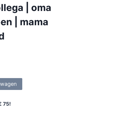
llega | oma
ioen | mama
nd
lwagen
€ 75!