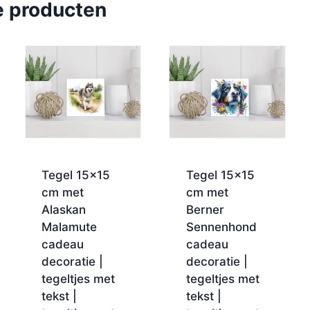
e producten
Tegel 15×15
Tegel 15×15
cm met
cm met
Alaskan
Berner
Malamute
Sennenhond
cadeau
cadeau
decoratie |
decoratie |
tegeltjes met
tegeltjes met
tekst |
tekst |