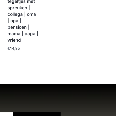
tegeltjes met
spreuken |
collega | oma
| opa |
pensioen |
mama | papa |
vriend
€
14,95