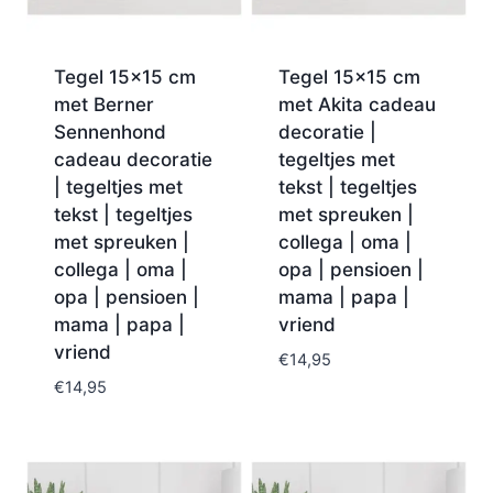
Tegel 15×15 cm
Tegel 15×15 cm
met Berner
met Akita cadeau
Sennenhond
decoratie |
cadeau decoratie
tegeltjes met
| tegeltjes met
tekst | tegeltjes
tekst | tegeltjes
met spreuken |
met spreuken |
collega | oma |
collega | oma |
opa | pensioen |
opa | pensioen |
mama | papa |
mama | papa |
vriend
vriend
€
14,95
€
14,95