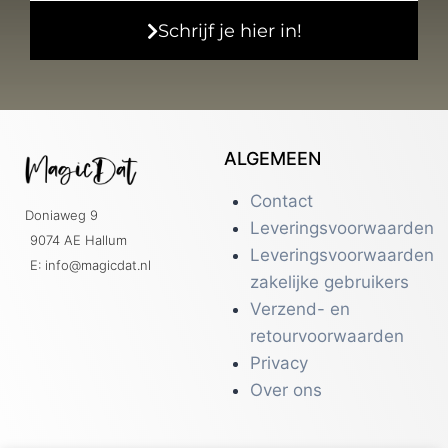
Schrijf je hier in!
ALGEMEEN
Contact
Doniaweg 9
Leveringsvoorwaarden
9074 AE Hallum
Leveringsvoorwaarden
E: info@magicdat.nl
zakelijke gebruikers
Verzend- en
retourvoorwaarden
Privacy
Over ons