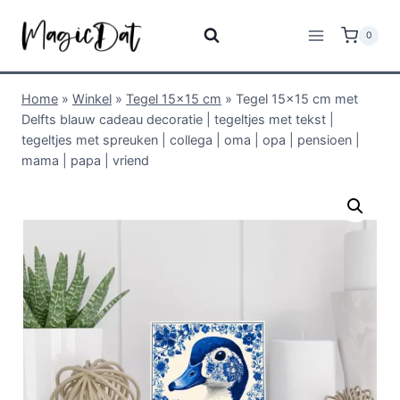
0
Home
»
Winkel
»
Tegel 15x15 cm
»
Tegel 15×15 cm met
Delfts blauw cadeau decoratie | tegeltjes met tekst |
tegeltjes met spreuken | collega | oma | opa | pensioen |
mama | papa | vriend