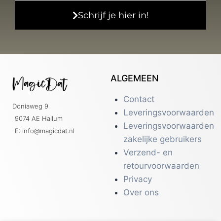
Schrijf je hier in!
ALGEMEEN
Contact
Doniaweg 9
Leveringsvoorwaarden
9074 AE Hallum
Leveringsvoorwaarden
E: info@magicdat.nl
zakelijke gebruikers
Verzend- en
retourvoorwaarden
Privacy
Over ons