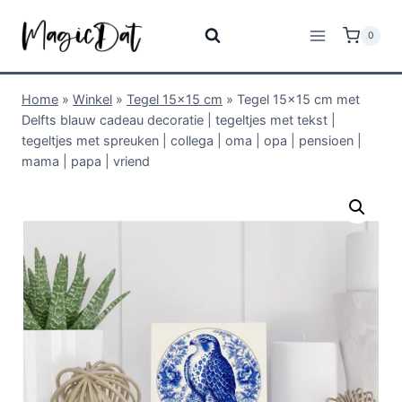
0
Home
»
Winkel
»
Tegel 15x15 cm
»
Tegel 15×15 cm met
Delfts blauw cadeau decoratie | tegeltjes met tekst |
tegeltjes met spreuken | collega | oma | opa | pensioen |
mama | papa | vriend