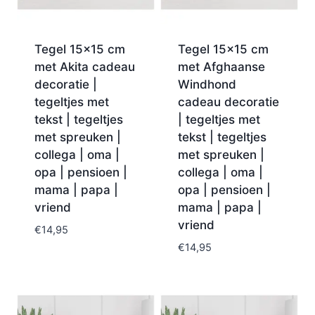
Tegel 15×15 cm
Tegel 15×15 cm
met Akita cadeau
met Afghaanse
decoratie |
Windhond
tegeltjes met
cadeau decoratie
tekst | tegeltjes
| tegeltjes met
met spreuken |
tekst | tegeltjes
collega | oma |
met spreuken |
opa | pensioen |
collega | oma |
mama | papa |
opa | pensioen |
vriend
mama | papa |
vriend
€
14,95
€
14,95