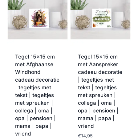
Tegel 15×15 cm
Tegel 15×15 cm
met Afghaanse
met Aanspreker
Windhond
cadeau decoratie
cadeau decoratie
| tegeltjes met
| tegeltjes met
tekst | tegeltjes
tekst | tegeltjes
met spreuken |
met spreuken |
collega | oma |
collega | oma |
opa | pensioen |
opa | pensioen |
mama | papa |
mama | papa |
vriend
vriend
€
14,95