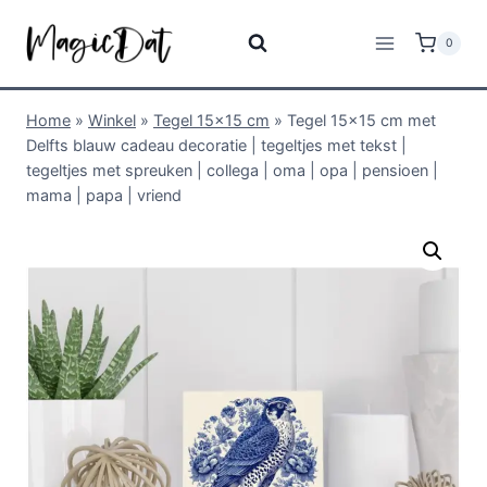
0
Home
»
Winkel
»
Tegel 15x15 cm
»
Tegel 15×15 cm met
Delfts blauw cadeau decoratie | tegeltjes met tekst |
tegeltjes met spreuken | collega | oma | opa | pensioen |
mama | papa | vriend