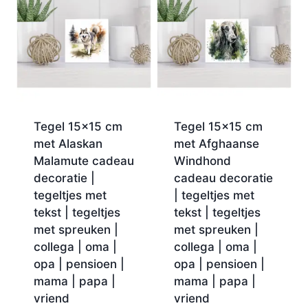
Tegel 15×15 cm
Tegel 15×15 cm
met Alaskan
met Afghaanse
Malamute cadeau
Windhond
decoratie |
cadeau decoratie
tegeltjes met
| tegeltjes met
tekst | tegeltjes
tekst | tegeltjes
met spreuken |
met spreuken |
collega | oma |
collega | oma |
opa | pensioen |
opa | pensioen |
mama | papa |
mama | papa |
vriend
vriend