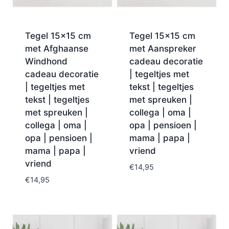
Tegel 15×15 cm
Tegel 15×15 cm
met Afghaanse
met Aanspreker
Windhond
cadeau decoratie
cadeau decoratie
| tegeltjes met
| tegeltjes met
tekst | tegeltjes
tekst | tegeltjes
met spreuken |
met spreuken |
collega | oma |
collega | oma |
opa | pensioen |
opa | pensioen |
mama | papa |
mama | papa |
vriend
vriend
€
14,95
€
14,95