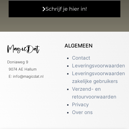
Schrijf je hier in!
ALGEMEEN
Contact
Doniaweg 9
Leveringsvoorwaarden
9074 AE Hallum
Leveringsvoorwaarden
E: info@magicdat.nl
zakelijke gebruikers
Verzend- en
retourvoorwaarden
Privacy
Over ons