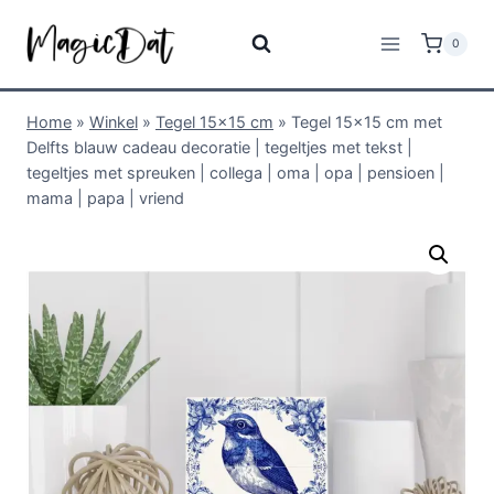
0
Home
»
Winkel
»
Tegel 15x15 cm
»
Tegel 15×15 cm met
Delfts blauw cadeau decoratie | tegeltjes met tekst |
tegeltjes met spreuken | collega | oma | opa | pensioen |
mama | papa | vriend