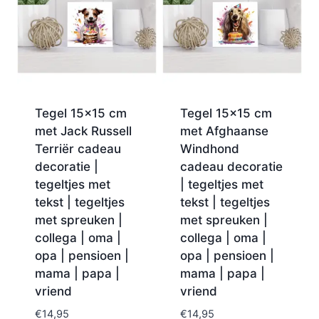
Tegel 15×15 cm
Tegel 15×15 cm
met Jack Russell
met Afghaanse
Terriër cadeau
Windhond
decoratie |
cadeau decoratie
tegeltjes met
| tegeltjes met
tekst | tegeltjes
tekst | tegeltjes
met spreuken |
met spreuken |
collega | oma |
collega | oma |
opa | pensioen |
opa | pensioen |
mama | papa |
mama | papa |
vriend
vriend
€
14,95
€
14,95