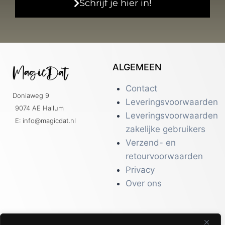
Schrijf je hier in!
ALGEMEEN
Contact
Doniaweg 9
Leveringsvoorwaarden
9074 AE Hallum
Leveringsvoorwaarden
E: info@magicdat.nl
zakelijke gebruikers
Verzend- en
retourvoorwaarden
Privacy
Over ons