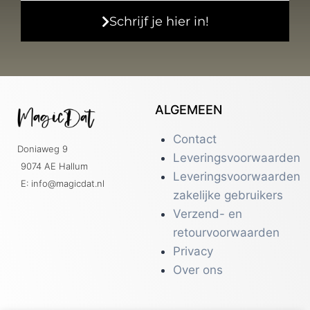
Schrijf je hier in!
ALGEMEEN
Contact
Doniaweg 9
Leveringsvoorwaarden
9074 AE Hallum
Leveringsvoorwaarden
E: info@magicdat.nl
zakelijke gebruikers
Verzend- en
retourvoorwaarden
Privacy
Over ons