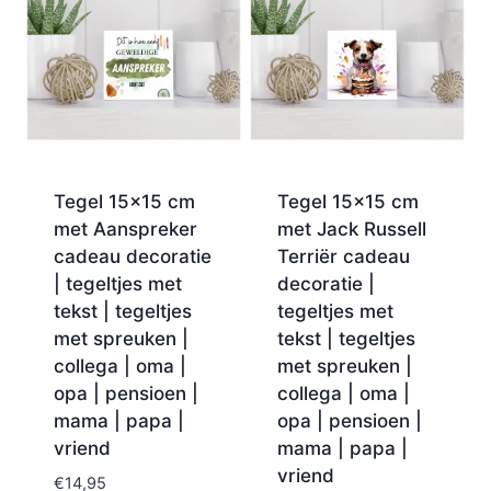
Tegel 15×15 cm
Tegel 15×15 cm
met Aanspreker
met Jack Russell
cadeau decoratie
Terriër cadeau
| tegeltjes met
decoratie |
tekst | tegeltjes
tegeltjes met
met spreuken |
tekst | tegeltjes
collega | oma |
met spreuken |
opa | pensioen |
collega | oma |
mama | papa |
opa | pensioen |
vriend
mama | papa |
vriend
€
14,95