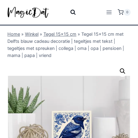
0
Home
»
Winkel
»
Tegel 15x15 cm
»
Tegel 15×15 cm met
Delfts blauw cadeau decoratie | tegeltjes met tekst |
tegeltjes met spreuken | collega | oma | opa | pensioen |
mama | papa | vriend