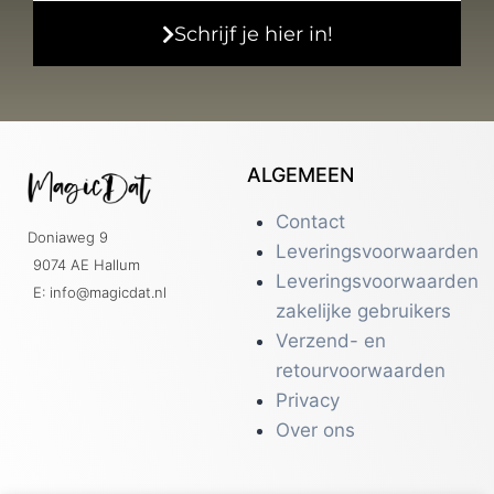
Schrijf je hier in!
ALGEMEEN
Contact
Doniaweg 9
Leveringsvoorwaarden
9074 AE Hallum
Leveringsvoorwaarden
E: info@magicdat.nl
zakelijke gebruikers
Verzend- en
retourvoorwaarden
Privacy
Over ons