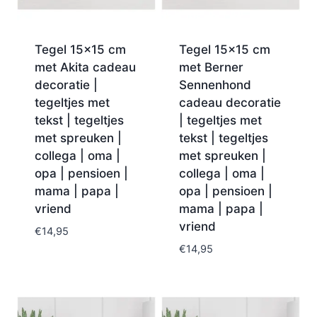
Tegel 15×15 cm
Tegel 15×15 cm
met Akita cadeau
met Berner
decoratie |
Sennenhond
tegeltjes met
cadeau decoratie
tekst | tegeltjes
| tegeltjes met
met spreuken |
tekst | tegeltjes
collega | oma |
met spreuken |
opa | pensioen |
collega | oma |
mama | papa |
opa | pensioen |
vriend
mama | papa |
vriend
€
14,95
€
14,95