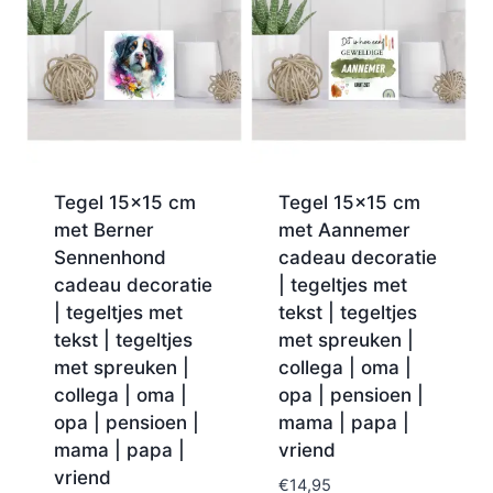
Tegel 15×15 cm
Tegel 15×15 cm
met Berner
met Aannemer
Sennenhond
cadeau decoratie
cadeau decoratie
| tegeltjes met
| tegeltjes met
tekst | tegeltjes
tekst | tegeltjes
met spreuken |
met spreuken |
collega | oma |
collega | oma |
opa | pensioen |
opa | pensioen |
mama | papa |
mama | papa |
vriend
vriend
€
14,95