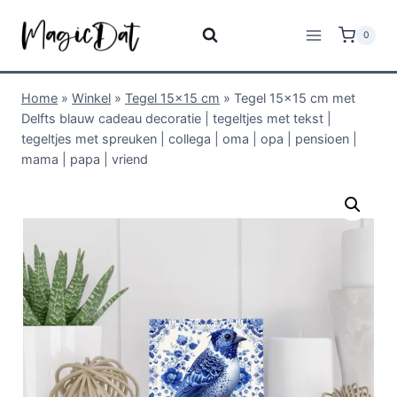
0
Home
»
Winkel
»
Tegel 15x15 cm
»
Tegel 15×15 cm met
Delfts blauw cadeau decoratie | tegeltjes met tekst |
tegeltjes met spreuken | collega | oma | opa | pensioen |
mama | papa | vriend