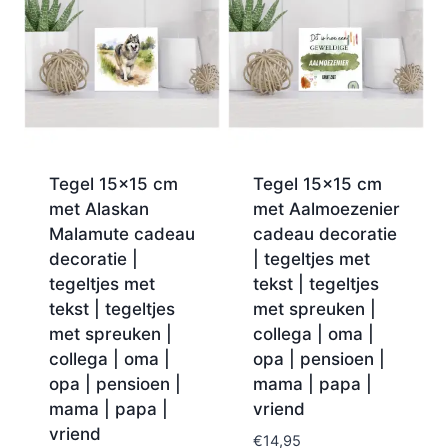
Tegel 15×15 cm
Tegel 15×15 cm
met Alaskan
met Aalmoezenier
Malamute cadeau
cadeau decoratie
decoratie |
| tegeltjes met
tegeltjes met
tekst | tegeltjes
tekst | tegeltjes
met spreuken |
met spreuken |
collega | oma |
collega | oma |
opa | pensioen |
opa | pensioen |
mama | papa |
mama | papa |
vriend
vriend
€
14,95