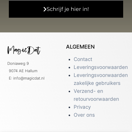
Schrijf je hier in!
ALGEMEEN
Contact
Doniaweg 9
Leveringsvoorwaarden
9074 AE Hallum
Leveringsvoorwaarden
E: info@magicdat.nl
zakelijke gebruikers
Verzend- en
retourvoorwaarden
Privacy
Over ons