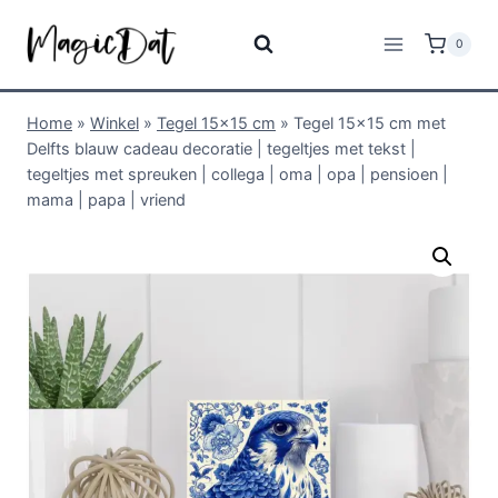
0
Home
»
Winkel
»
Tegel 15x15 cm
»
Tegel 15×15 cm met
Delfts blauw cadeau decoratie | tegeltjes met tekst |
tegeltjes met spreuken | collega | oma | opa | pensioen |
mama | papa | vriend