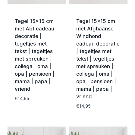
Tegel 15×15 cm
Tegel 15×15 cm
met Abt cadeau
met Afghaanse
decoratie |
Windhond
tegeltjes met
cadeau decoratie
tekst | tegeltjes
| tegeltjes met
met spreuken |
tekst | tegeltjes
collega | oma |
met spreuken |
opa | pensioen |
collega | oma |
mama | papa |
opa | pensioen |
vriend
mama | papa |
vriend
€
14,95
€
14,95