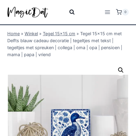
0
Home
»
Winkel
»
Tegel 15x15 cm
»
Tegel 15×15 cm met
Delfts blauw cadeau decoratie | tegeltjes met tekst |
tegeltjes met spreuken | collega | oma | opa | pensioen |
mama | papa | vriend