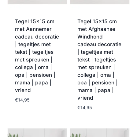
Tegel 15×15 cm
Tegel 15×15 cm
met Aannemer
met Afghaanse
cadeau decoratie
Windhond
| tegeltjes met
cadeau decoratie
tekst | tegeltjes
| tegeltjes met
met spreuken |
tekst | tegeltjes
collega | oma |
met spreuken |
opa | pensioen |
collega | oma |
mama | papa |
opa | pensioen |
vriend
mama | papa |
vriend
€
14,95
€
14,95