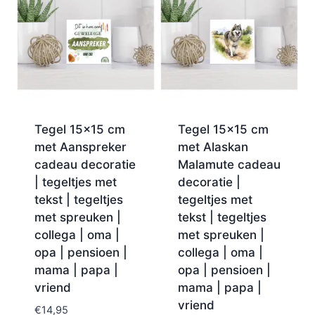
Tegel 15×15 cm
Tegel 15×15 cm
met Aanspreker
met Alaskan
cadeau decoratie
Malamute cadeau
| tegeltjes met
decoratie |
tekst | tegeltjes
tegeltjes met
met spreuken |
tekst | tegeltjes
collega | oma |
met spreuken |
opa | pensioen |
collega | oma |
mama | papa |
opa | pensioen |
vriend
mama | papa |
vriend
€
14,95