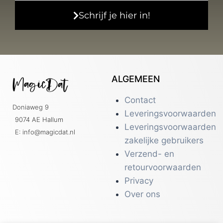
Schrijf je hier in!
ALGEMEEN
Contact
Doniaweg 9
Leveringsvoorwaarden
9074 AE Hallum
Leveringsvoorwaarden
E: info@magicdat.nl
zakelijke gebruikers
Verzend- en
retourvoorwaarden
Privacy
Over ons