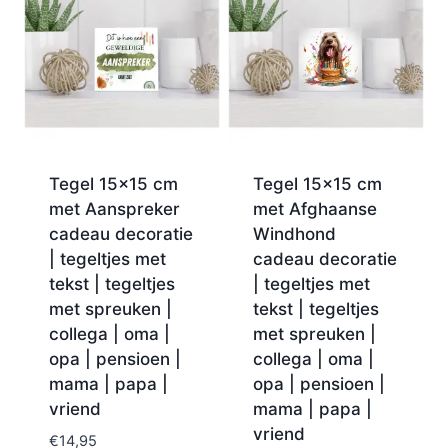
Tegel 15×15 cm
Tegel 15×15 cm
met Aanspreker
met Afghaanse
cadeau decoratie
Windhond
| tegeltjes met
cadeau decoratie
tekst | tegeltjes
| tegeltjes met
met spreuken |
tekst | tegeltjes
collega | oma |
met spreuken |
opa | pensioen |
collega | oma |
mama | papa |
opa | pensioen |
vriend
mama | papa |
vriend
€
14,95