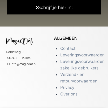
Schrijf je hier in!
ALGEMEEN
Contact
Doniaweg 9
Leveringsvoorwaarden
9074 AE Hallum
Leveringsvoorwaarden
E: info@magicdat.nl
zakelijke gebruikers
Verzend- en
retourvoorwaarden
Privacy
Over ons