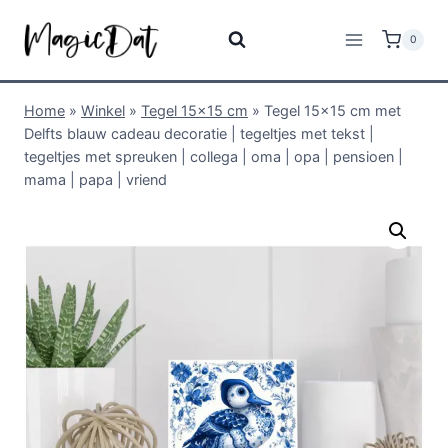
0
Home
»
Winkel
»
Tegel 15x15 cm
»
Tegel 15×15 cm met
Delfts blauw cadeau decoratie | tegeltjes met tekst |
tegeltjes met spreuken | collega | oma | opa | pensioen |
mama | papa | vriend