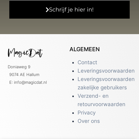
Schrijf je hier in!
ALGEMEEN
Contact
Doniaweg 9
Leveringsvoorwaarden
9074 AE Hallum
Leveringsvoorwaarden
E: info@magicdat.nl
zakelijke gebruikers
Verzend- en
retourvoorwaarden
Privacy
Over ons