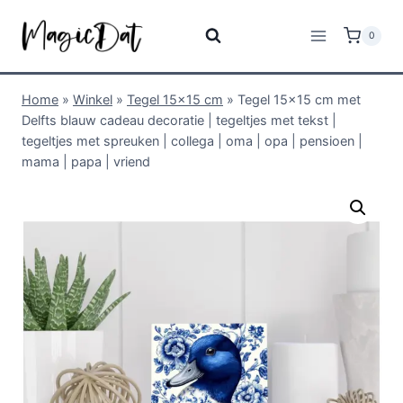
0
Home
»
Winkel
»
Tegel 15x15 cm
»
Tegel 15×15 cm met
Delfts blauw cadeau decoratie | tegeltjes met tekst |
tegeltjes met spreuken | collega | oma | opa | pensioen |
mama | papa | vriend