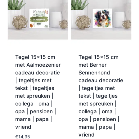
Tegel 15×15 cm
Tegel 15×15 cm
met Aalmoezenier
met Berner
cadeau decoratie
Sennenhond
| tegeltjes met
cadeau decoratie
tekst | tegeltjes
| tegeltjes met
met spreuken |
tekst | tegeltjes
collega | oma |
met spreuken |
opa | pensioen |
collega | oma |
mama | papa |
opa | pensioen |
vriend
mama | papa |
vriend
€
14,95