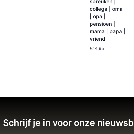
spreuken |
collega | oma
| opa |
pensioen |
mama | papa |
vriend
€
14,95
Schrijf je in voor onze nieuwsb