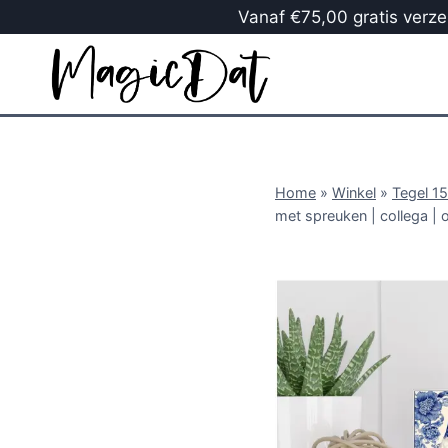
Vanaf €75,00 gratis verzen
Home
»
Winkel
»
Tegel 1
met spreuken | collega | 