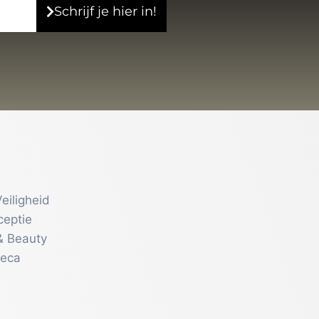
Schrijf je hier in!
eiligheid
ceptie
& Beauty
reca