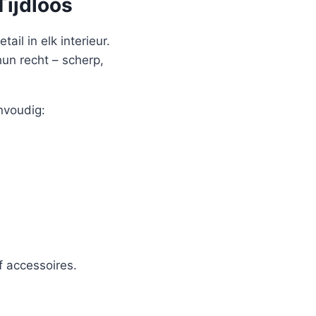
Tijdloos
ail in elk interieur.
hun recht – scherp,
nvoudig:
 accessoires.