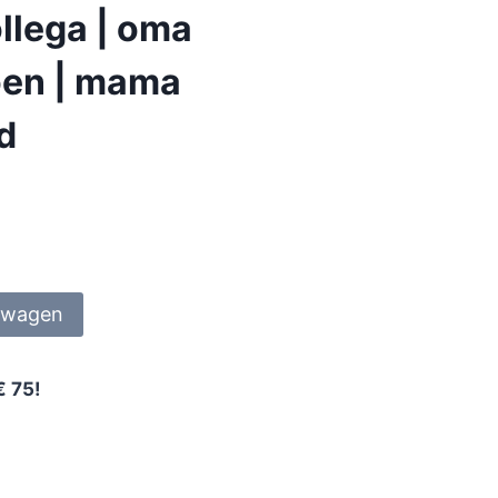
llega | oma
ioen | mama
nd
lwagen
€ 75!