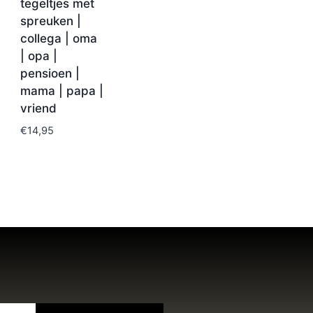
tegeltjes met
spreuken |
collega | oma
| opa |
pensioen |
mama | papa |
vriend
€
14,95