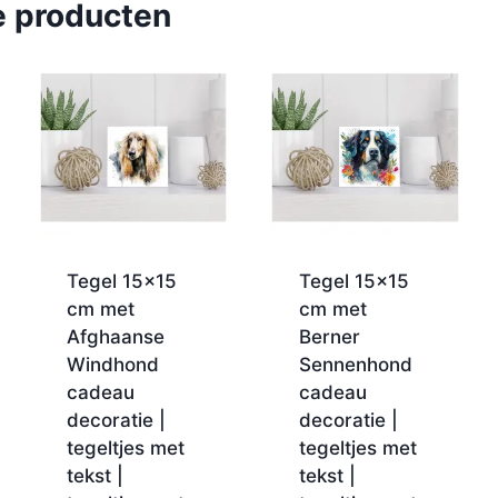
e producten
Tegel 15×15
Tegel 15×15
cm met
cm met
Afghaanse
Berner
Windhond
Sennenhond
cadeau
cadeau
decoratie |
decoratie |
tegeltjes met
tegeltjes met
tekst |
tekst |