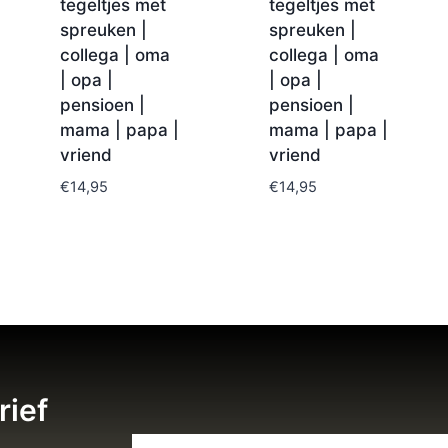
tegeltjes met
tegeltjes met
spreuken |
spreuken |
collega | oma
collega | oma
| opa |
| opa |
pensioen |
pensioen |
mama | papa |
mama | papa |
vriend
vriend
€
14,95
€
14,95
rief