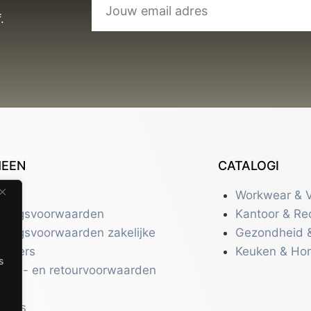
.
MEEN
CATALOGI
tact
Workwear & V
eringsvoorwaarden
Kantoor & Re
eringsvoorwaarden zakelijke
Gezondheid 
uikers
Keuken & Ho
s
zend- en retourvoorwaarden
acy
r ons