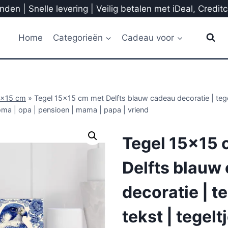
den | Snelle levering | Veilig betalen met iDeal, Credit
Home
Categorieën
Cadeau voor
5x15 cm
»
Tegel 15×15 cm met Delfts blauw cadeau decoratie | tegel
oma | opa | pensioen | mama | papa | vriend
Tegel 15×15 
Delfts blauw
decoratie | t
tekst | tegelt