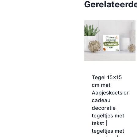
Gerelateerd
Tegel 15×15
cm met
Aapjeskoetsier
cadeau
decoratie |
tegeltjes met
tekst |
tegeltjes met