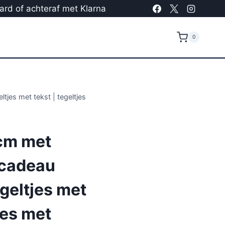
card of achteraf met Klarna
0
tjes met tekst | tegeltjes
cm met
 cadeau
egeltjes met
jes met