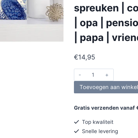
spreuken | co
| opa | pens
| papa | vrie
€
14,95
Toevoegen aan winke
Gratis verzenden vanaf 
Top kwaliteit
Snelle levering