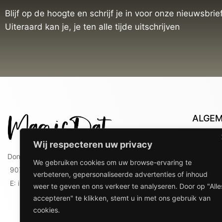
Blijf op de hoogte en schrijf je in voor onze nieuwsbrief
Uiteraard kan je, je ten alle tijde uitschrijven
ALGE
Con
Wij respecteren uw privacy
Lev
Doniaweg 9
We gebruiken cookies om uw browse-ervaring te
Lev
9074 AE Hallum
verbeteren, gepersonaliseerde advertenties of inhoud
gebr
E: info@magicdat.nl
weer te geven en ons verkeer te analyseren. Door op "Alle
Ver
accepteren" te klikken, stemt u in met ons gebruik van
Priv
cookies.
Ove