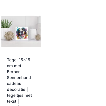
Tegel 15×15
cm met
Berner
Sennenhond
cadeau
decoratie |
tegeltjes met
tekst |