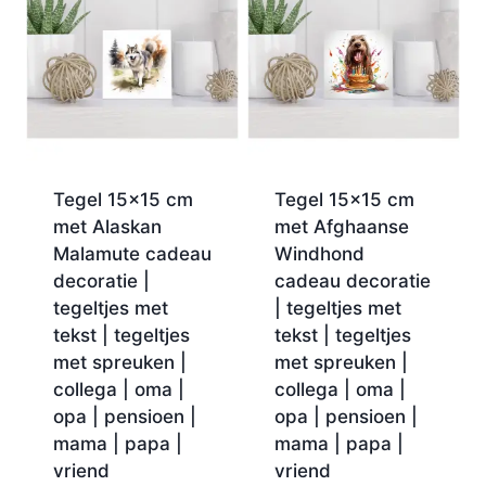
Tegel 15×15 cm
Tegel 15×15 cm
met Alaskan
met Afghaanse
Malamute cadeau
Windhond
decoratie |
cadeau decoratie
tegeltjes met
| tegeltjes met
tekst | tegeltjes
tekst | tegeltjes
met spreuken |
met spreuken |
collega | oma |
collega | oma |
opa | pensioen |
opa | pensioen |
mama | papa |
mama | papa |
vriend
vriend