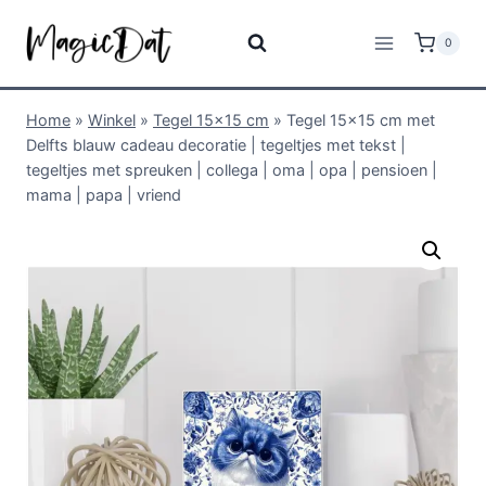
0
Home
»
Winkel
»
Tegel 15x15 cm
»
Tegel 15×15 cm met
Delfts blauw cadeau decoratie | tegeltjes met tekst |
tegeltjes met spreuken | collega | oma | opa | pensioen |
mama | papa | vriend