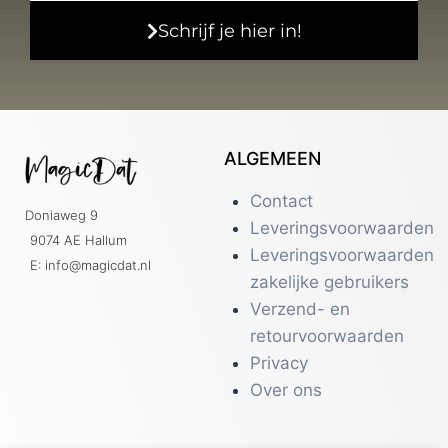
Schrijf je hier in!
ALGEMEEN
Contact
Doniaweg 9
Leveringsvoorwaarden
9074 AE Hallum
Leveringsvoorwaarden
E: info@magicdat.nl
zakelijke gebruikers
Verzend- en
retourvoorwaarden
Privacy
Over ons