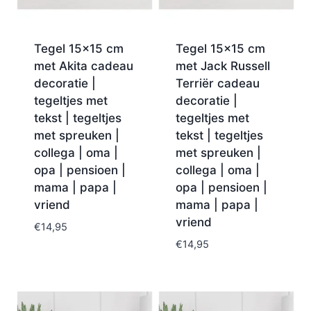
Tegel 15×15 cm
Tegel 15×15 cm
met Akita cadeau
met Jack Russell
decoratie |
Terriër cadeau
tegeltjes met
decoratie |
tekst | tegeltjes
tegeltjes met
met spreuken |
tekst | tegeltjes
collega | oma |
met spreuken |
opa | pensioen |
collega | oma |
mama | papa |
opa | pensioen |
vriend
mama | papa |
vriend
€
14,95
€
14,95