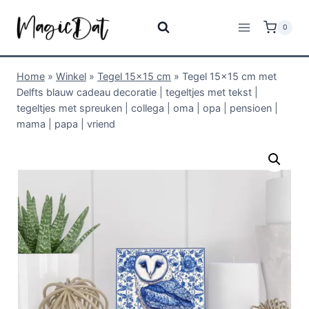
0
Home
»
Winkel
»
Tegel 15x15 cm
»
Tegel 15×15 cm met
Delfts blauw cadeau decoratie | tegeltjes met tekst |
tegeltjes met spreuken | collega | oma | opa | pensioen |
mama | papa | vriend