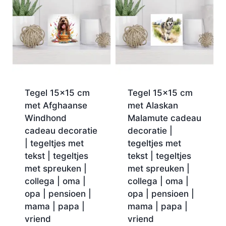
Tegel 15×15 cm
Tegel 15×15 cm
met Afghaanse
met Alaskan
Windhond
Malamute cadeau
cadeau decoratie
decoratie |
| tegeltjes met
tegeltjes met
tekst | tegeltjes
tekst | tegeltjes
met spreuken |
met spreuken |
collega | oma |
collega | oma |
opa | pensioen |
opa | pensioen |
mama | papa |
mama | papa |
vriend
vriend