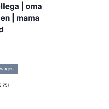
llega | oma
ioen | mama
nd
lwagen
€ 75!