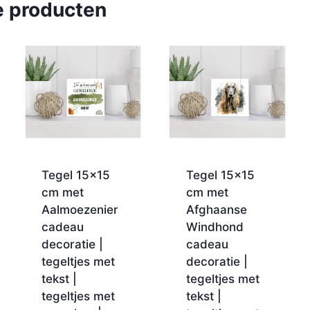
e producten
Tegel 15×15
Tegel 15×15
cm met
cm met
Aalmoezenier
Afghaanse
cadeau
Windhond
decoratie |
cadeau
tegeltjes met
decoratie |
tekst |
tegeltjes met
tegeltjes met
tekst |