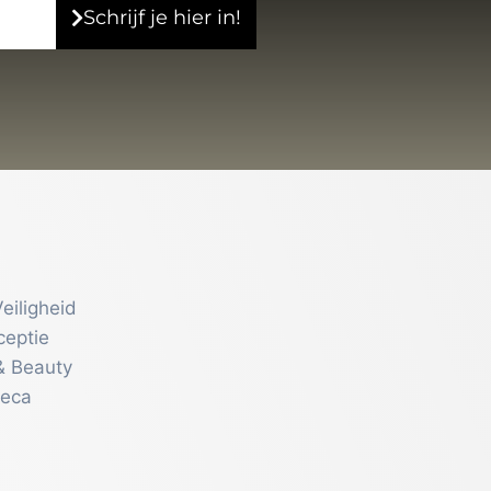
Schrijf je hier in!
eiligheid
ceptie
& Beauty
reca