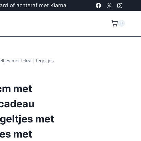
card of achteraf met Klarna
0
tjes met tekst | tegeltjes
cm met
 cadeau
egeltjes met
jes met