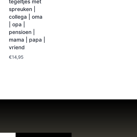
tegeltjes met
spreuken |
collega | oma
| opa |
pensioen |
mama | papa |
vriend
€
14,95