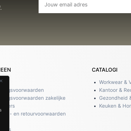
.
MEEN
CATALOGI
tact
Workwear & V
eringsvoorwaarden
Kantoor & Re
eringsvoorwaarden zakelijke
Gezondheid 
uikers
Keuken & Ho
s
zend- en retourvoorwaarden
acy
r ons