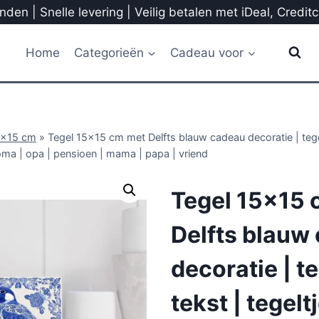
den | Snelle levering | Veilig betalen met iDeal, Credit
Home
Categorieën
Cadeau voor
5x15 cm
»
Tegel 15×15 cm met Delfts blauw cadeau decoratie | tegel
oma | opa | pensioen | mama | papa | vriend
Tegel 15×15 
Delfts blauw
decoratie | t
tekst | tegelt