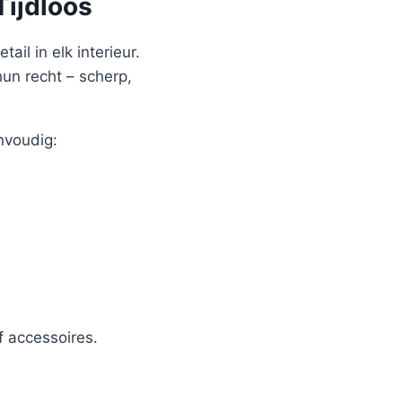
Tijdloos
ail in elk interieur.
hun recht – scherp,
nvoudig:
 accessoires.