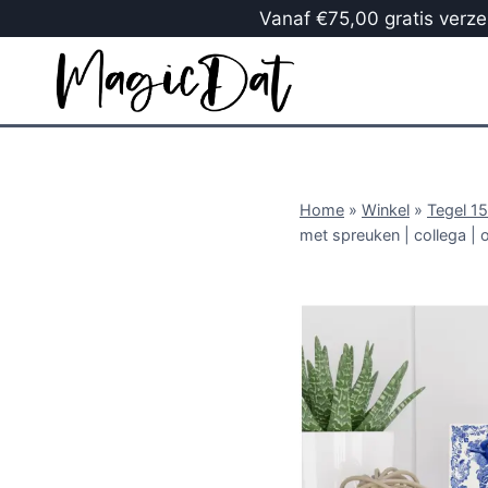
Vanaf €75,00 gratis verzen
Home
»
Winkel
»
Tegel 1
met spreuken | collega | 