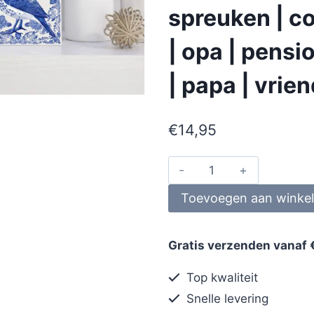
spreuken | co
| opa | pens
| papa | vrie
€
14,95
Toevoegen aan winke
Gratis verzenden vanaf 
Top kwaliteit
Snelle levering