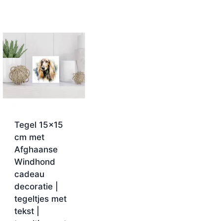
Tegel 15×15
cm met
Afghaanse
Windhond
cadeau
decoratie |
tegeltjes met
tekst |