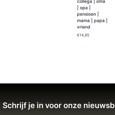
collega | oma
| opa |
pensioen |
mama | papa |
vriend
€
14,95
Schrijf je in voor onze nieuwsb