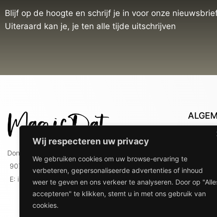
Blijf op de hoogte en schrijf je in voor onze nieuwsbrief
Uiteraard kan je, je ten alle tijde uitschrijven
ALGE
Con
Wij respecteren uw privacy
Lev
Doniaweg 9
We gebruiken cookies om uw browse-ervaring te
Lev
9074 AE Hallum
verbeteren, gepersonaliseerde advertenties of inhoud
gebr
E: info@magicdat.nl
weer te geven en ons verkeer te analyseren. Door op "Alle
Ver
accepteren" te klikken, stemt u in met ons gebruik van
Priv
cookies.
Ove