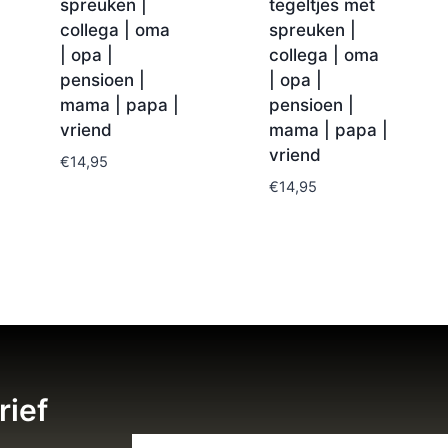
spreuken |
tegeltjes met
collega | oma
spreuken |
| opa |
collega | oma
pensioen |
| opa |
mama | papa |
pensioen |
vriend
mama | papa |
vriend
€
14,95
€
14,95
rief