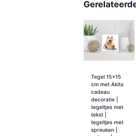
Gerelateerd
Tegel 15×15
cm met Akita
cadeau
decoratie |
tegeltjes met
tekst |
tegeltjes met
spreuken |