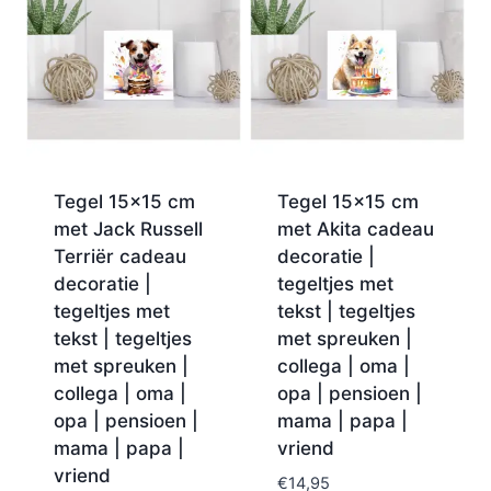
Tegel 15×15 cm
Tegel 15×15 cm
met Jack Russell
met Akita cadeau
Terriër cadeau
decoratie |
decoratie |
tegeltjes met
tegeltjes met
tekst | tegeltjes
tekst | tegeltjes
met spreuken |
met spreuken |
collega | oma |
collega | oma |
opa | pensioen |
opa | pensioen |
mama | papa |
mama | papa |
vriend
vriend
€
14,95