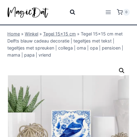
0
Home
»
Winkel
»
Tegel 15x15 cm
»
Tegel 15×15 cm met
Delfts blauw cadeau decoratie | tegeltjes met tekst |
tegeltjes met spreuken | collega | oma | opa | pensioen |
mama | papa | vriend