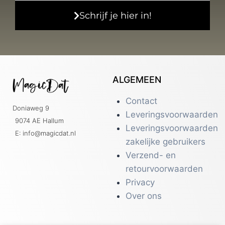
Schrijf je hier in!
ALGEMEEN
Contact
Doniaweg 9
Leveringsvoorwaarden
9074 AE Hallum
Leveringsvoorwaarden
E: info@magicdat.nl
zakelijke gebruikers
Verzend- en
retourvoorwaarden
Privacy
Over ons