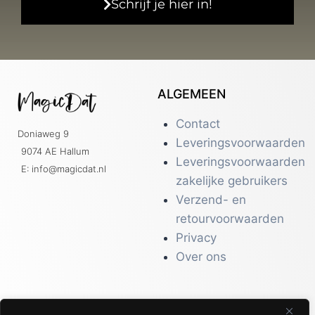
Schrijf je hier in!
ALGEMEEN
Contact
Doniaweg 9
Leveringsvoorwaarden
9074 AE Hallum
Leveringsvoorwaarden
E: info@magicdat.nl
zakelijke gebruikers
Verzend- en
retourvoorwaarden
Privacy
Over ons