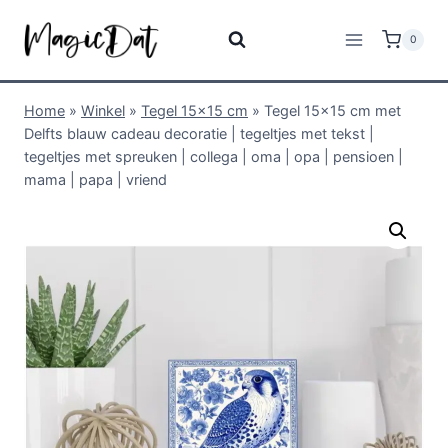
0
Home
»
Winkel
»
Tegel 15x15 cm
»
Tegel 15×15 cm met
Delfts blauw cadeau decoratie | tegeltjes met tekst |
tegeltjes met spreuken | collega | oma | opa | pensioen |
mama | papa | vriend