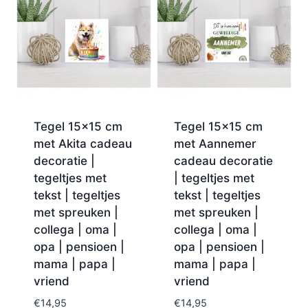
Tegel 15×15 cm
Tegel 15×15 cm
met Akita cadeau
met Aannemer
decoratie |
cadeau decoratie
tegeltjes met
| tegeltjes met
tekst | tegeltjes
tekst | tegeltjes
met spreuken |
met spreuken |
collega | oma |
collega | oma |
opa | pensioen |
opa | pensioen |
mama | papa |
mama | papa |
vriend
vriend
€
14,95
€
14,95