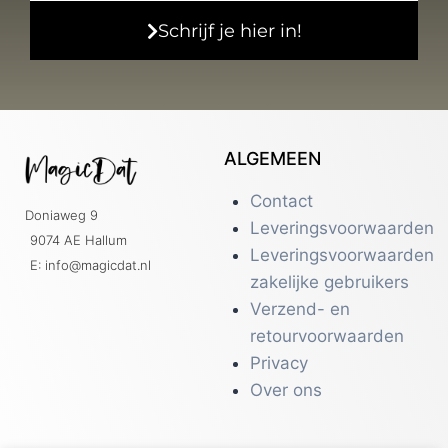
Schrijf je hier in!
ALGEMEEN
Contact
Doniaweg 9
Leveringsvoorwaarden
9074 AE Hallum
Leveringsvoorwaarden
E: info@magicdat.nl
zakelijke gebruikers
Verzend- en
retourvoorwaarden
Privacy
Over ons