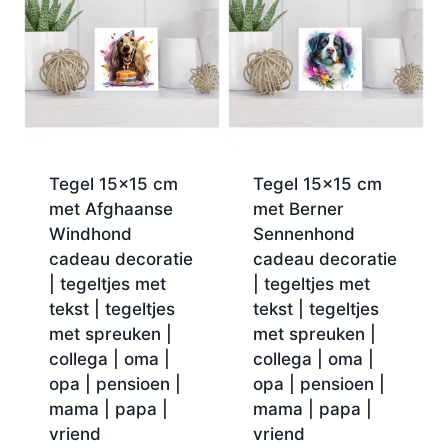
Tegel 15×15 cm
Tegel 15×15 cm
met Afghaanse
met Berner
Windhond
Sennenhond
cadeau decoratie
cadeau decoratie
| tegeltjes met
| tegeltjes met
tekst | tegeltjes
tekst | tegeltjes
met spreuken |
met spreuken |
collega | oma |
collega | oma |
opa | pensioen |
opa | pensioen |
mama | papa |
mama | papa |
vriend
vriend