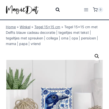
0
Home
»
Winkel
»
Tegel 15x15 cm
»
Tegel 15×15 cm met
Delfts blauw cadeau decoratie | tegeltjes met tekst |
tegeltjes met spreuken | collega | oma | opa | pensioen |
mama | papa | vriend