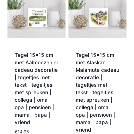
Tegel 15×15 cm
Tegel 15×15 cm
met Aalmoezenier
met Alaskan
cadeau decoratie
Malamute cadeau
| tegeltjes met
decoratie |
tekst | tegeltjes
tegeltjes met
met spreuken |
tekst | tegeltjes
collega | oma |
met spreuken |
opa | pensioen |
collega | oma |
mama | papa |
opa | pensioen |
vriend
mama | papa |
vriend
€
14,95