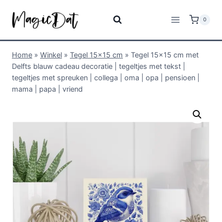
0
Home
»
Winkel
»
Tegel 15x15 cm
»
Tegel 15×15 cm met
Delfts blauw cadeau decoratie | tegeltjes met tekst |
tegeltjes met spreuken | collega | oma | opa | pensioen |
mama | papa | vriend