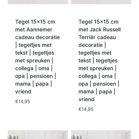
Tegel 15×15 cm
Tegel 15×15 cm
met Aannemer
met Jack Russell
cadeau decoratie
Terriër cadeau
| tegeltjes met
decoratie |
tekst | tegeltjes
tegeltjes met
met spreuken |
tekst | tegeltjes
collega | oma |
met spreuken |
opa | pensioen |
collega | oma |
mama | papa |
opa | pensioen |
vriend
mama | papa |
vriend
€
14,95
€
14,95