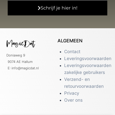
Schrijf je hier in!
ALGEMEEN
Contact
Doniaweg 9
Leveringsvoorwaarden
9074 AE Hallum
Leveringsvoorwaarden
E: info@magicdat.nl
zakelijke gebruikers
Verzend- en
retourvoorwaarden
Privacy
Over ons