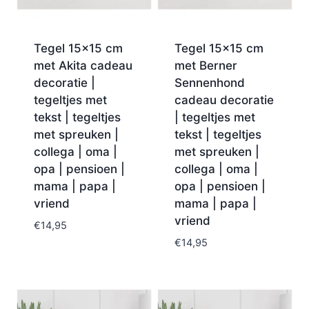
Tegel 15×15 cm
Tegel 15×15 cm
met Akita cadeau
met Berner
decoratie |
Sennenhond
tegeltjes met
cadeau decoratie
tekst | tegeltjes
| tegeltjes met
met spreuken |
tekst | tegeltjes
collega | oma |
met spreuken |
opa | pensioen |
collega | oma |
mama | papa |
opa | pensioen |
vriend
mama | papa |
vriend
€
14,95
€
14,95