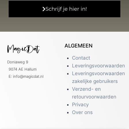
Schrijf je hier in!
ALGEMEEN
Contact
Doniaweg 9
Leveringsvoorwaarden
9074 AE Hallum
Leveringsvoorwaarden
E: info@magicdat.nl
zakelijke gebruikers
Verzend- en
retourvoorwaarden
Privacy
Over ons