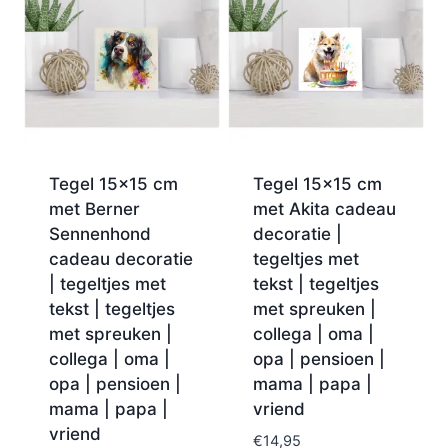
Tegel 15×15 cm
Tegel 15×15 cm
met Berner
met Akita cadeau
Sennenhond
decoratie |
cadeau decoratie
tegeltjes met
| tegeltjes met
tekst | tegeltjes
tekst | tegeltjes
met spreuken |
met spreuken |
collega | oma |
collega | oma |
opa | pensioen |
opa | pensioen |
mama | papa |
mama | papa |
vriend
vriend
€
14,95