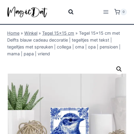
0
Home
»
Winkel
»
Tegel 15x15 cm
»
Tegel 15×15 cm met
Delfts blauw cadeau decoratie | tegeltjes met tekst |
tegeltjes met spreuken | collega | oma | opa | pensioen |
mama | papa | vriend