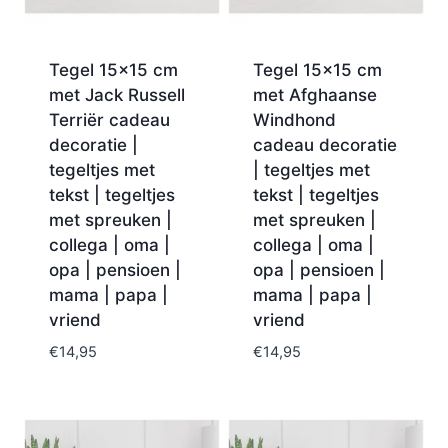
Tegel 15×15 cm
Tegel 15×15 cm
met Jack Russell
met Afghaanse
Terriër cadeau
Windhond
decoratie |
cadeau decoratie
tegeltjes met
| tegeltjes met
tekst | tegeltjes
tekst | tegeltjes
met spreuken |
met spreuken |
collega | oma |
collega | oma |
opa | pensioen |
opa | pensioen |
mama | papa |
mama | papa |
vriend
vriend
€
14,95
€
14,95