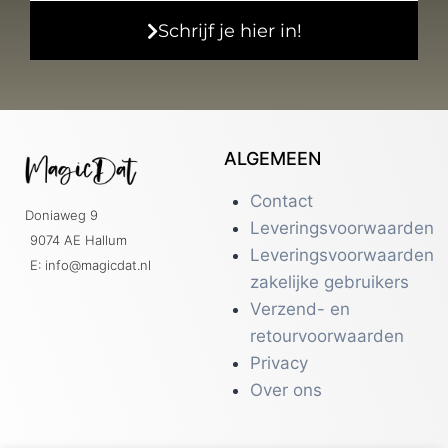
Schrijf je hier in!
ALGEMEEN
Contact
Doniaweg 9
Leveringsvoorwaarden
9074 AE Hallum
Leveringsvoorwaarden
E: info@magicdat.nl
zakelijke gebruikers
Verzend- en
retourvoorwaarden
Privacy
Over ons