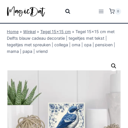
0
Home
»
Winkel
»
Tegel 15x15 cm
»
Tegel 15×15 cm met
Delfts blauw cadeau decoratie | tegeltjes met tekst |
tegeltjes met spreuken | collega | oma | opa | pensioen |
mama | papa | vriend