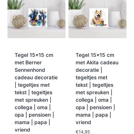
Tegel 15×15 cm
Tegel 15×15 cm
met Berner
met Akita cadeau
Sennenhond
decoratie |
cadeau decoratie
tegeltjes met
| tegeltjes met
tekst | tegeltjes
tekst | tegeltjes
met spreuken |
met spreuken |
collega | oma |
collega | oma |
opa | pensioen |
opa | pensioen |
mama | papa |
mama | papa |
vriend
vriend
€
14,95